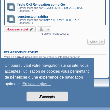
[Yole OK] Renovation complète
Dernier message par
GLAUDE42
«
10 oct. 2010, 19:32
Réponses :
4
constructeur zahifra
Dernier message par
matth.c
«
14 févr. 2008, 10:27
Réponses :
1
Nouveau sujet
6 sujets • Page
1
sur
1
Aller
PERMISSIONS DU FORUM
Vous
ne pouvez pas
publier de nouveaux sujets dans ce forum
Vous
ne pouvez pas
répondre aux sujets dans ce forum
Vous
ne pouvez pas
modifier vos messages dans ce forum
En poursuivant votre navigation sur ce site, vous
Vous
ne pouvez pas
supprimer vos messages dans ce forum
acceptez l’utilisation de cookies vous permettant
Vous
ne pouvez pas
transférer de pièces jointes dans ce forum
de bénéficier d’une expérience de navigation
Le site de l'AspryOK
Le forum de la Yole-OK
optimale.
En savoir plus…
Développé par
phpBB
® Forum Software © phpBB Limited
Traduction française officielle
©
Qiaeru
J’accepte
Style: SoftBlue by Joyce&Luna
phpBB-Style-Design
Confidentialité
|
Conditions