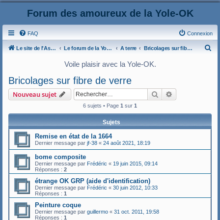
Forum des amoureux de la Yole-OK
FAQ
Connexion
R
Le site de l'AspryOK
Le forum de la Yole-OK
A terre
Bricolages sur fibre de verre
e
Voile plaisir avec la Yole-OK.
c
Bricolages sur fibre de verre
h
Rechercher
Recherche ava
Nouveau sujet
e
6 sujets • Page
1
sur
1
r
c
Sujets
h
Remise en état de la 1664
e
Dernier message par
jf-38
«
24 août 2021, 18:19
r
bome composite
Dernier message par
Frédéric
«
19 juin 2015, 09:14
Réponses :
2
étrange OK GRP (aide d'identification)
Dernier message par
Frédéric
«
30 juin 2012, 10:33
Réponses :
1
Peinture coque
Dernier message par
guillermo
«
31 oct. 2011, 19:58
Réponses :
1