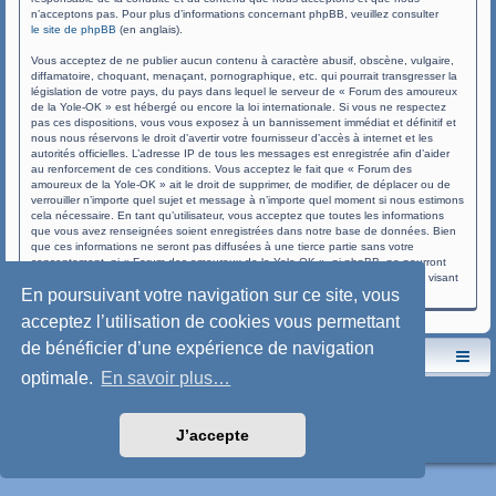
n’acceptons pas. Pour plus d’informations concernant phpBB, veuillez consulter
le site de phpBB
(en anglais).
Vous acceptez de ne publier aucun contenu à caractère abusif, obscène, vulgaire,
diffamatoire, choquant, menaçant, pornographique, etc. qui pourrait transgresser la
législation de votre pays, du pays dans lequel le serveur de « Forum des amoureux
de la Yole-OK » est hébergé ou encore la loi internationale. Si vous ne respectez
pas ces dispositions, vous vous exposez à un bannissement immédiat et définitif et
nous nous réservons le droit d’avertir votre fournisseur d’accès à internet et les
autorités officielles. L’adresse IP de tous les messages est enregistrée afin d’aider
au renforcement de ces conditions. Vous acceptez le fait que « Forum des
amoureux de la Yole-OK » ait le droit de supprimer, de modifier, de déplacer ou de
verrouiller n’importe quel sujet et message à n’importe quel moment si nous estimons
cela nécessaire. En tant qu’utilisateur, vous acceptez que toutes les informations
que vous avez renseignées soient enregistrées dans notre base de données. Bien
que ces informations ne seront pas diffusées à une tierce partie sans votre
consentement, ni « Forum des amoureux de la Yole-OK », ni phpBB, ne pourront
être tenus comme responsables en cas de tentative de piratage informatique visant
En poursuivant votre navigation sur ce site, vous
à compromettre vos données.
acceptez l’utilisation de cookies vous permettant
de bénéficier d’une expérience de navigation
Le site de l'AspryOK
Le forum de la Yole-OK
optimale.
En savoir plus…
Développé par
phpBB
® Forum Software © phpBB Limited
Traduction française officielle
©
Qiaeru
Style: SoftBlue by Joyce&Luna
phpBB-Style-Design
J’accepte
Confidentialité
|
Conditions