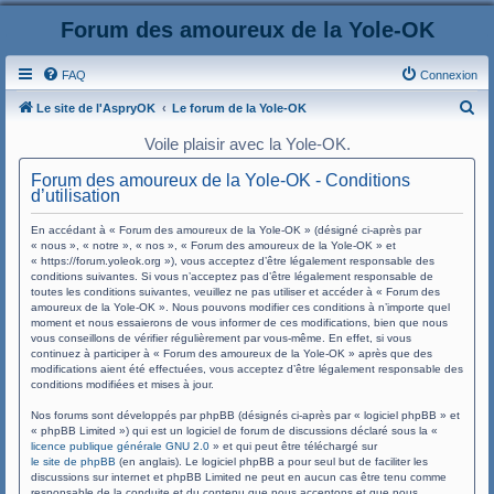
Forum des amoureux de la Yole-OK
FAQ
Connexion
R
Le site de l'AspryOK
Le forum de la Yole-OK
e
Voile plaisir avec la Yole-OK.
c
Forum des amoureux de la Yole-OK - Conditions
h
d’utilisation
e
En accédant à « Forum des amoureux de la Yole-OK » (désigné ci-après par
r
« nous », « notre », « nos », « Forum des amoureux de la Yole-OK » et
« https://forum.yoleok.org »), vous acceptez d’être légalement responsable des
c
conditions suivantes. Si vous n’acceptez pas d’être légalement responsable de
toutes les conditions suivantes, veuillez ne pas utiliser et accéder à « Forum des
h
amoureux de la Yole-OK ». Nous pouvons modifier ces conditions à n’importe quel
e
moment et nous essaierons de vous informer de ces modifications, bien que nous
vous conseillons de vérifier régulièrement par vous-même. En effet, si vous
r
continuez à participer à « Forum des amoureux de la Yole-OK » après que des
modifications aient été effectuées, vous acceptez d’être légalement responsable des
conditions modifiées et mises à jour.
Nos forums sont développés par phpBB (désignés ci-après par « logiciel phpBB » et
« phpBB Limited ») qui est un logiciel de forum de discussions déclaré sous la «
licence publique générale GNU 2.0
» et qui peut être téléchargé sur
le site de phpBB
(en anglais). Le logiciel phpBB a pour seul but de faciliter les
discussions sur internet et phpBB Limited ne peut en aucun cas être tenu comme
responsable de la conduite et du contenu que nous acceptons et que nous