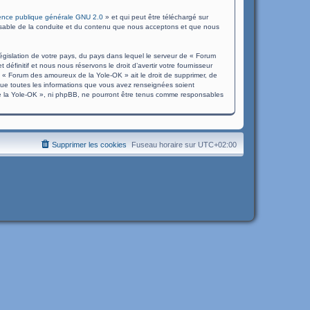
cence publique générale GNU 2.0
» et qui peut être téléchargé sur
ponsable de la conduite et du contenu que nous acceptons et que nous
égislation de votre pays, du pays dans lequel le serveur de « Forum
finitif et nous nous réservons le droit d’avertir votre fournisseur
ue « Forum des amoureux de la Yole-OK » ait le droit de supprimer, de
 que toutes les informations que vous avez renseignées soient
e la Yole-OK », ni phpBB, ne pourront être tenus comme responsables
Supprimer les cookies
Fuseau horaire sur
UTC+02:00