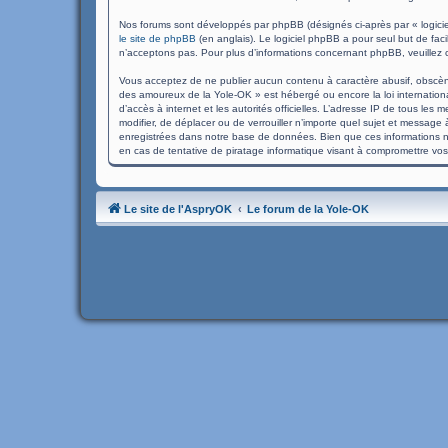
Nos forums sont développés par phpBB (désignés ci-après par « logicie
le site de phpBB
(en anglais). Le logiciel phpBB a pour seul but de fa
n’acceptons pas. Pour plus d’informations concernant phpBB, veuillez 
Vous acceptez de ne publier aucun contenu à caractère abusif, obscène,
des amoureux de la Yole-OK » est hébergé ou encore la loi international
d’accès à internet et les autorités officielles. L’adresse IP de tous le
modifier, de déplacer ou de verrouiller n’importe quel sujet et messag
enregistrées dans notre base de données. Bien que ces informations n
en cas de tentative de piratage informatique visant à compromettre vo
Le site de l'AspryOK
Le forum de la Yole-OK