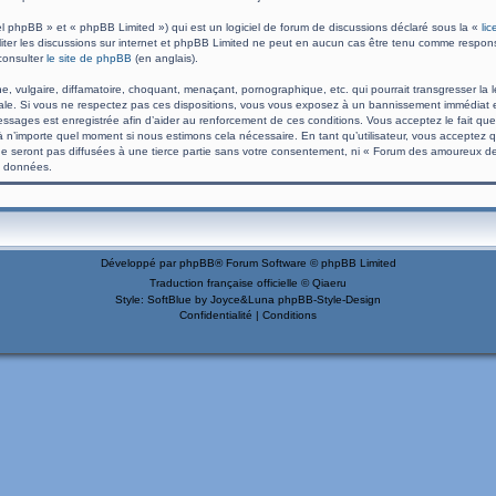
l phpBB » et « phpBB Limited ») qui est un logiciel de forum de discussions déclaré sous la «
li
ciliter les discussions sur internet et phpBB Limited ne peut en aucun cas être tenu comme res
consulter
le site de phpBB
(en anglais).
 vulgaire, diffamatoire, choquant, menaçant, pornographique, etc. qui pourrait transgresser la l
e. Si vous ne respectez pas ces dispositions, vous vous exposez à un bannissement immédiat et dé
s messages est enregistrée afin d’aider au renforcement de ces conditions. Vous acceptez le fait q
e à n’importe quel moment si nous estimons cela nécessaire. En tant qu’utilisateur, vous acceptez
e seront pas diffusées à une tierce partie sans votre consentement, ni « Forum des amoureux d
s données.
Développé par
phpBB
® Forum Software © phpBB Limited
Traduction française officielle
©
Qiaeru
Style: SoftBlue by Joyce&Luna
phpBB-Style-Design
Confidentialité
|
Conditions