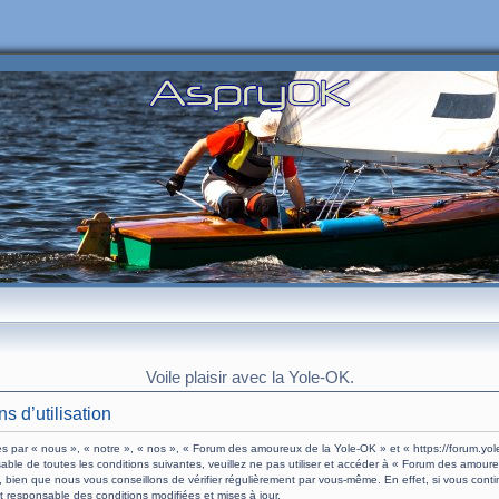
Voile plaisir avec la Yole-OK.
 d’utilisation
 par « nous », « notre », « nos », « Forum des amoureux de la Yole-OK » et « https://forum.yol
able de toutes les conditions suivantes, veuillez ne pas utiliser et accéder à « Forum des amour
 bien que nous vous conseillons de vérifier régulièrement par vous-même. En effet, si vous con
t responsable des conditions modifiées et mises à jour.