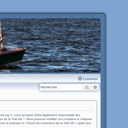
Connexion
Rechercher
Recherche avanc
eok.org »), vous acceptez d’être légalement responsable des
eux de la Yole-OK ». Nous pouvons modifier ces conditions à n’importe
tinuez à participer à « Forum des amoureux de la Yole-OK » après que