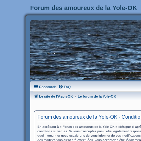
Forum des amoureux de la Yole-OK
Raccourcis
FAQ
Le site de l'AspryOK
Le forum de la Yole-OK
Forum des amoureux de la Yole-OK - Conditions
En accédant à « Forum des amoureux de la Yole-OK » (désigné ci-après
conditions suivantes. Si vous n’acceptez pas d’être légalement respons
quel moment et nous essaierons de vous informer de ces modifications,
des modifications aient été effectuées, vous acceptez d’être légalemen