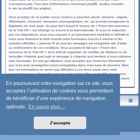
n’acceptons pas. Pour plus d’informations concernant phpBB, veuillez consulter
le site de phpBB
(en anglais).
Vous acceptez de ne publier aucun contenu à caractère abusif, obscène, vulgaire,
diffamatoire, choquant, menaçant, pornographique, etc. qui pourrait transgresser la
législation de votre pays, du pays dans lequel le serveur de « Forum des amoureux
de la Yole-OK » est hébergé ou encore la loi internationale. Si vous ne respectez
pas ces dispositions, vous vous exposez à un bannissement immédiat et définitif et
nous nous réservons le droit d’avertir votre fournisseur d’accès à internet et les
autorités officielles. L’adresse IP de tous les messages est enregistrée afin d’aider
au renforcement de ces conditions. Vous acceptez le fait que « Forum des
amoureux de la Yole-OK » ait le droit de supprimer, de modifier, de déplacer ou de
verrouiller n’importe quel sujet et message à n’importe quel moment si nous estimons
cela nécessaire. En tant qu’utilisateur, vous acceptez que toutes les informations
que vous avez renseignées soient enregistrées dans notre base de données. Bien
que ces informations ne seront pas diffusées à une tierce partie sans votre
consentement, ni « Forum des amoureux de la Yole-OK », ni phpBB, ne pourront
être tenus comme responsables en cas de tentative de piratage informatique visant
En poursuivant votre navigation sur ce site, vous
à compromettre vos données.
acceptez l’utilisation de cookies vous permettant
de bénéficier d’une expérience de navigation
Le site de l'AspryOK
Le forum de la Yole-OK
optimale.
En savoir plus…
Développé par
phpBB
® Forum Software © phpBB Limited
Traduction française officielle
©
Qiaeru
Style: SoftBlue by Joyce&Luna
phpBB-Style-Design
J’accepte
Confidentialité
|
Conditions