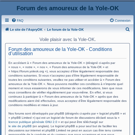
Forum des amoureux de la Yole-OK
FAQ
Connexion
R
Le site de l'AspryOK
Le forum de la Yole-OK
e
Voile plaisir avec la Yole-OK.
c
Forum des amoureux de la Yole-OK - Conditions
h
d’utilisation
e
En accédant à « Forum des amoureux de la Yole-OK » (désigné ci-après par
r
« nous », « notre », « nos », « Forum des amoureux de la Yole-OK » et
« https://forum.yoleok.org »), vous acceptez d’être légalement responsable des
c
conditions suivantes. Si vous n’acceptez pas d’être légalement responsable de
toutes les conditions suivantes, veuillez ne pas utiliser et accéder à « Forum des
h
amoureux de la Yole-OK ». Nous pouvons modifier ces conditions à n’importe quel
e
moment et nous essaierons de vous informer de ces modifications, bien que nous
vous conseillons de vérifier régulièrement par vous-même. En effet, si vous
r
continuez à participer à « Forum des amoureux de la Yole-OK » après que des
modifications aient été effectuées, vous acceptez d’être légalement responsable des
conditions modifiées et mises à jour.
Nos forums sont développés par phpBB (désignés ci-après par « logiciel phpBB » et
« phpBB Limited ») qui est un logiciel de forum de discussions déclaré sous la «
licence publique générale GNU 2.0
» et qui peut être téléchargé sur
le site de phpBB
(en anglais). Le logiciel phpBB a pour seul but de faciliter les
discussions sur internet et phpBB Limited ne peut en aucun cas être tenu comme
responsable de la conduite et du contenu que nous acceptons et que nous