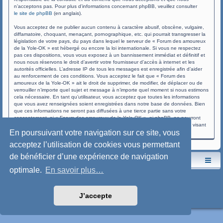
n’acceptons pas. Pour plus d’informations concernant phpBB, veuillez consulter
le site de phpBB
(en anglais).
Vous acceptez de ne publier aucun contenu à caractère abusif, obscène, vulgaire,
diffamatoire, choquant, menaçant, pornographique, etc. qui pourrait transgresser la
législation de votre pays, du pays dans lequel le serveur de « Forum des amoureux
de la Yole-OK » est hébergé ou encore la loi internationale. Si vous ne respectez
pas ces dispositions, vous vous exposez à un bannissement immédiat et définitif et
nous nous réservons le droit d’avertir votre fournisseur d’accès à internet et les
autorités officielles. L’adresse IP de tous les messages est enregistrée afin d’aider
au renforcement de ces conditions. Vous acceptez le fait que « Forum des
amoureux de la Yole-OK » ait le droit de supprimer, de modifier, de déplacer ou de
verrouiller n’importe quel sujet et message à n’importe quel moment si nous estimons
cela nécessaire. En tant qu’utilisateur, vous acceptez que toutes les informations
que vous avez renseignées soient enregistrées dans notre base de données. Bien
que ces informations ne seront pas diffusées à une tierce partie sans votre
consentement, ni « Forum des amoureux de la Yole-OK », ni phpBB, ne pourront
être tenus comme responsables en cas de tentative de piratage informatique visant
En poursuivant votre navigation sur ce site, vous
à compromettre vos données.
acceptez l’utilisation de cookies vous permettant
de bénéficier d’une expérience de navigation
Le site de l'AspryOK
Le forum de la Yole-OK
optimale.
En savoir plus…
Développé par
phpBB
® Forum Software © phpBB Limited
Traduction française officielle
©
Qiaeru
Style: SoftBlue by Joyce&Luna
phpBB-Style-Design
J’accepte
Confidentialité
|
Conditions