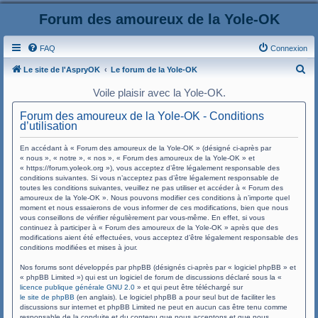
Forum des amoureux de la Yole-OK
FAQ
Connexion
R
Le site de l'AspryOK
Le forum de la Yole-OK
e
Voile plaisir avec la Yole-OK.
c
Forum des amoureux de la Yole-OK - Conditions
h
d’utilisation
e
En accédant à « Forum des amoureux de la Yole-OK » (désigné ci-après par
r
« nous », « notre », « nos », « Forum des amoureux de la Yole-OK » et
« https://forum.yoleok.org »), vous acceptez d’être légalement responsable des
c
conditions suivantes. Si vous n’acceptez pas d’être légalement responsable de
toutes les conditions suivantes, veuillez ne pas utiliser et accéder à « Forum des
h
amoureux de la Yole-OK ». Nous pouvons modifier ces conditions à n’importe quel
e
moment et nous essaierons de vous informer de ces modifications, bien que nous
vous conseillons de vérifier régulièrement par vous-même. En effet, si vous
r
continuez à participer à « Forum des amoureux de la Yole-OK » après que des
modifications aient été effectuées, vous acceptez d’être légalement responsable des
conditions modifiées et mises à jour.
Nos forums sont développés par phpBB (désignés ci-après par « logiciel phpBB » et
« phpBB Limited ») qui est un logiciel de forum de discussions déclaré sous la «
licence publique générale GNU 2.0
» et qui peut être téléchargé sur
le site de phpBB
(en anglais). Le logiciel phpBB a pour seul but de faciliter les
discussions sur internet et phpBB Limited ne peut en aucun cas être tenu comme
responsable de la conduite et du contenu que nous acceptons et que nous