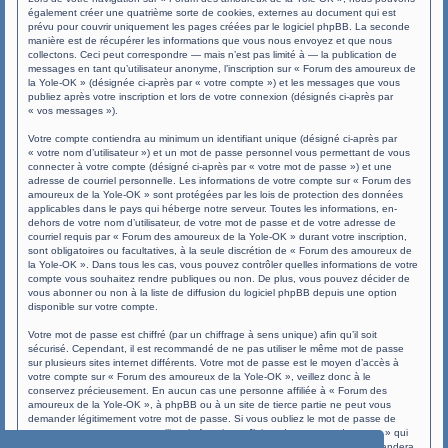
également créer une quatrième sorte de cookies, externes au document qui est
prévu pour couvrir uniquement les pages créées par le logiciel phpBB. La seconde
manière est de récupérer les informations que vous nous envoyez et que nous
collectons. Ceci peut correspondre — mais n’est pas limité à — la publication de
messages en tant qu’utilisateur anonyme, l’inscription sur « Forum des amoureux de
la Yole-OK » (désignée ci-après par « votre compte ») et les messages que vous
publiez après votre inscription et lors de votre connexion (désignés ci-après par
« vos messages »).
Votre compte contiendra au minimum un identifiant unique (désigné ci-après par
« votre nom d’utilisateur ») et un mot de passe personnel vous permettant de vous
connecter à votre compte (désigné ci-après par « votre mot de passe ») et une
adresse de courriel personnelle. Les informations de votre compte sur « Forum des
amoureux de la Yole-OK » sont protégées par les lois de protection des données
applicables dans le pays qui héberge notre serveur. Toutes les informations, en-
dehors de votre nom d’utilisateur, de votre mot de passe et de votre adresse de
courriel requis par « Forum des amoureux de la Yole-OK » durant votre inscription,
sont obligatoires ou facultatives, à la seule discrétion de « Forum des amoureux de
la Yole-OK ». Dans tous les cas, vous pouvez contrôler quelles informations de votre
compte vous souhaitez rendre publiques ou non. De plus, vous pouvez décider de
vous abonner ou non à la liste de diffusion du logiciel phpBB depuis une option
disponible sur votre compte.
Votre mot de passe est chiffré (par un chiffrage à sens unique) afin qu’il soit
sécurisé. Cependant, il est recommandé de ne pas utiliser le même mot de passe
sur plusieurs sites internet différents. Votre mot de passe est le moyen d’accès à
votre compte sur « Forum des amoureux de la Yole-OK », veillez donc à le
conservez précieusement. En aucun cas une personne affiliée à « Forum des
amoureux de la Yole-OK », à phpBB ou à un site de tierce partie ne peut vous
demander légitimement votre mot de passe. Si vous oubliez le mot de passe de
votre compte, vous pouvez utiliser la fonction « J’ai perdu mon mot de passe » qui
est proposée par défaut sur le logiciel phpBB. Cette fonctionnalité vous demandera