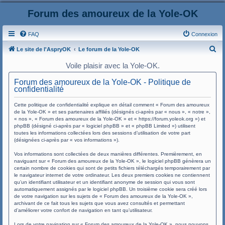
Forum des amoureux de la Yole-OK
FAQ
Connexion
R
Le site de l'AspryOK
Le forum de la Yole-OK
e
Voile plaisir avec la Yole-OK.
c
Forum des amoureux de la Yole-OK - Politique de
h
confidentialité
e
Cette politique de confidentialité explique en détail comment « Forum des amoureux
r
de la Yole-OK » et ses partenaires affiliés (désignés ci-après par « nous », « notre »,
« nos », « Forum des amoureux de la Yole-OK » et « https://forum.yoleok.org ») et
c
phpBB (désigné ci-après par « logiciel phpBB » et « phpBB Limited ») utilisent
toutes les informations collectées lors des sessions d’utilisation de votre part
h
(désignées ci-après par « vos informations »).
e
Vos informations sont collectées de deux manières différentes. Premièrement, en
r
naviguant sur « Forum des amoureux de la Yole-OK », le logiciel phpBB génèrera un
certain nombre de cookies qui sont de petits fichiers téléchargés temporairement par
le navigateur internet de votre ordinateur. Les deux premiers cookies ne contiennent
qu’un identifiant utilisateur et un identifiant anonyme de session qui vous sont
automatiquement assignés par le logiciel phpBB. Un troisième cookie sera créé lors
de votre navigation sur les sujets de « Forum des amoureux de la Yole-OK »,
archivant de ce fait tous les sujets que vous avez consultés et permettant
d’améliorer votre confort de navigation en tant qu’utilisateur.
Lors de votre navigation sur « Forum des amoureux de la Yole-OK », nous pouvons