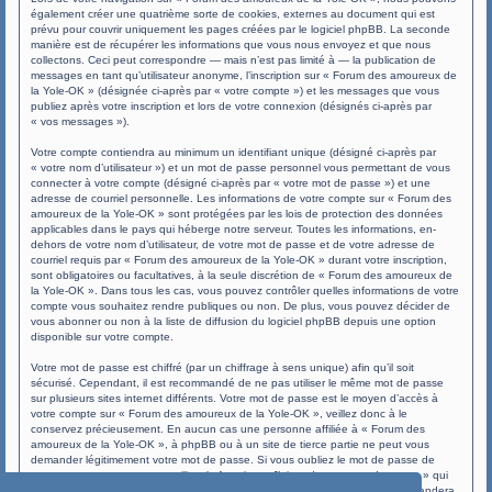
également créer une quatrième sorte de cookies, externes au document qui est
prévu pour couvrir uniquement les pages créées par le logiciel phpBB. La seconde
manière est de récupérer les informations que vous nous envoyez et que nous
collectons. Ceci peut correspondre — mais n’est pas limité à — la publication de
messages en tant qu’utilisateur anonyme, l’inscription sur « Forum des amoureux de
la Yole-OK » (désignée ci-après par « votre compte ») et les messages que vous
publiez après votre inscription et lors de votre connexion (désignés ci-après par
« vos messages »).
Votre compte contiendra au minimum un identifiant unique (désigné ci-après par
« votre nom d’utilisateur ») et un mot de passe personnel vous permettant de vous
connecter à votre compte (désigné ci-après par « votre mot de passe ») et une
adresse de courriel personnelle. Les informations de votre compte sur « Forum des
amoureux de la Yole-OK » sont protégées par les lois de protection des données
applicables dans le pays qui héberge notre serveur. Toutes les informations, en-
dehors de votre nom d’utilisateur, de votre mot de passe et de votre adresse de
courriel requis par « Forum des amoureux de la Yole-OK » durant votre inscription,
sont obligatoires ou facultatives, à la seule discrétion de « Forum des amoureux de
la Yole-OK ». Dans tous les cas, vous pouvez contrôler quelles informations de votre
compte vous souhaitez rendre publiques ou non. De plus, vous pouvez décider de
vous abonner ou non à la liste de diffusion du logiciel phpBB depuis une option
disponible sur votre compte.
Votre mot de passe est chiffré (par un chiffrage à sens unique) afin qu’il soit
sécurisé. Cependant, il est recommandé de ne pas utiliser le même mot de passe
sur plusieurs sites internet différents. Votre mot de passe est le moyen d’accès à
votre compte sur « Forum des amoureux de la Yole-OK », veillez donc à le
conservez précieusement. En aucun cas une personne affiliée à « Forum des
amoureux de la Yole-OK », à phpBB ou à un site de tierce partie ne peut vous
demander légitimement votre mot de passe. Si vous oubliez le mot de passe de
votre compte, vous pouvez utiliser la fonction « J’ai perdu mon mot de passe » qui
est proposée par défaut sur le logiciel phpBB. Cette fonctionnalité vous demandera