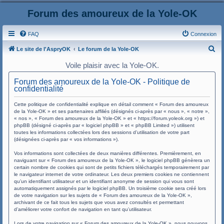
Forum des amoureux de la Yole-OK
FAQ
Connexion
R
Le site de l'AspryOK
Le forum de la Yole-OK
e
Voile plaisir avec la Yole-OK.
c
Forum des amoureux de la Yole-OK - Politique de
h
confidentialité
e
Cette politique de confidentialité explique en détail comment « Forum des amoureux
r
de la Yole-OK » et ses partenaires affiliés (désignés ci-après par « nous », « notre »,
« nos », « Forum des amoureux de la Yole-OK » et « https://forum.yoleok.org ») et
c
phpBB (désigné ci-après par « logiciel phpBB » et « phpBB Limited ») utilisent
toutes les informations collectées lors des sessions d’utilisation de votre part
h
(désignées ci-après par « vos informations »).
e
Vos informations sont collectées de deux manières différentes. Premièrement, en
r
naviguant sur « Forum des amoureux de la Yole-OK », le logiciel phpBB génèrera un
certain nombre de cookies qui sont de petits fichiers téléchargés temporairement par
le navigateur internet de votre ordinateur. Les deux premiers cookies ne contiennent
qu’un identifiant utilisateur et un identifiant anonyme de session qui vous sont
automatiquement assignés par le logiciel phpBB. Un troisième cookie sera créé lors
de votre navigation sur les sujets de « Forum des amoureux de la Yole-OK »,
archivant de ce fait tous les sujets que vous avez consultés et permettant
d’améliorer votre confort de navigation en tant qu’utilisateur.
Lors de votre navigation sur « Forum des amoureux de la Yole-OK », nous pouvons