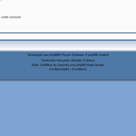
 cette session
Développé par
phpBB
® Forum Software © phpBB Limited
Traduction française officielle
©
Qiaeru
Style: SoftBlue by Joyce&Luna
phpBB-Style-Design
Confidentialité
|
Conditions