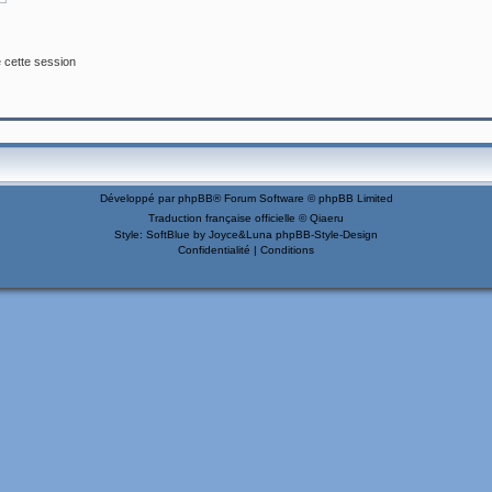
 cette session
Développé par
phpBB
® Forum Software © phpBB Limited
Traduction française officielle
©
Qiaeru
Style: SoftBlue by Joyce&Luna
phpBB-Style-Design
Confidentialité
|
Conditions