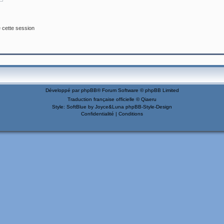
 cette session
Développé par
phpBB
® Forum Software © phpBB Limited
Traduction française officielle
©
Qiaeru
Style: SoftBlue by Joyce&Luna
phpBB-Style-Design
Confidentialité
|
Conditions