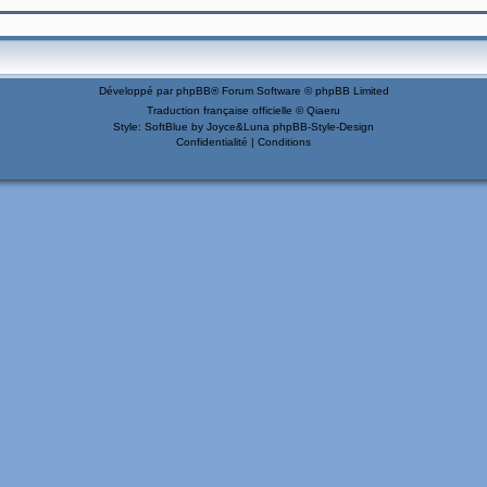
Développé par
phpBB
® Forum Software © phpBB Limited
Traduction française officielle
©
Qiaeru
Style: SoftBlue by Joyce&Luna
phpBB-Style-Design
Confidentialité
|
Conditions