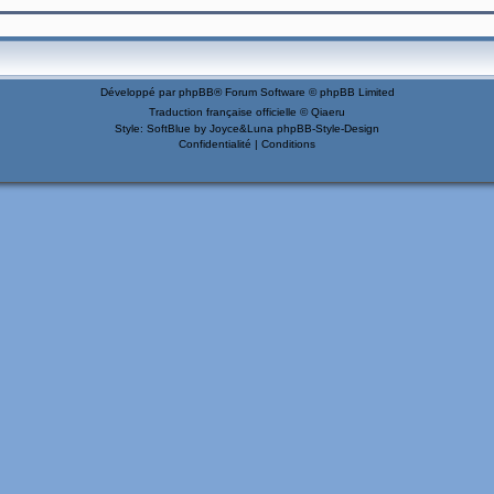
Développé par
phpBB
® Forum Software © phpBB Limited
Traduction française officielle
©
Qiaeru
Style: SoftBlue by Joyce&Luna
phpBB-Style-Design
Confidentialité
|
Conditions