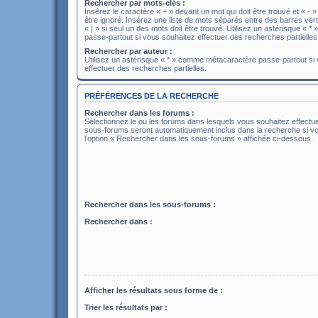
Rechercher par mots-clés :
Insérez le caractère « + » devant un mot qui doit être trouvé et « - »
être ignoré. Insérez une liste de mots séparés entre des barres ver
« | » si seul un des mots doit être trouvé. Utilisez un astérisque «
passe-partout si vous souhaitez effectuer des recherches partielles
Rechercher par auteur :
Utilisez un astérisque « * » comme métacaractère passe-partout si
effectuer des recherches partielles.
PRÉFÉRENCES DE LA RECHERCHE
Rechercher dans les forums :
Sélectionnez le ou les forums dans lesquels vous souhaitez effectu
sous-forums seront automatiquement inclus dans la recherche si v
l’option « Rechercher dans les sous-forums » affichée ci-dessous.
Rechercher dans les sous-forums :
Rechercher dans :
Afficher les résultats sous forme de :
Trier les résultats par :