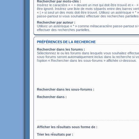
Rechercher par mots-clés :
Insérez le caractère « + » devant un mot qui doit être trouvé et « - »
être ignoré. Insérez une liste de mots séparés entre des barres ver
« | » si seul un des mots doit être trouvé. Utilisez un astérisque «
passe-partout si vous souhaitez effectuer des recherches partielles
Rechercher par auteur :
Utilisez un astérisque « * » comme métacaractère passe-partout si
effectuer des recherches partielles.
PRÉFÉRENCES DE LA RECHERCHE
Rechercher dans les forums :
Sélectionnez le ou les forums dans lesquels vous souhaitez effectu
sous-forums seront automatiquement inclus dans la recherche si v
l’option « Rechercher dans les sous-forums » affichée ci-dessous.
Rechercher dans les sous-forums :
Rechercher dans :
Afficher les résultats sous forme de :
Trier les résultats par :