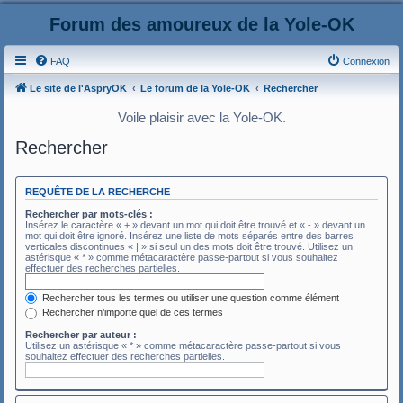
Forum des amoureux de la Yole-OK
FAQ
Connexion
Le site de l'AspryOK
Le forum de la Yole-OK
Rechercher
Voile plaisir avec la Yole-OK.
Rechercher
REQUÊTE DE LA RECHERCHE
Rechercher par mots-clés :
Insérez le caractère « + » devant un mot qui doit être trouvé et « - » devant un
mot qui doit être ignoré. Insérez une liste de mots séparés entre des barres
verticales discontinues « | » si seul un des mots doit être trouvé. Utilisez un
astérisque « * » comme métacaractère passe-partout si vous souhaitez
effectuer des recherches partielles.
Rechercher tous les termes ou utiliser une question comme élément
Rechercher n’importe quel de ces termes
Rechercher par auteur :
Utilisez un astérisque « * » comme métacaractère passe-partout si vous
souhaitez effectuer des recherches partielles.