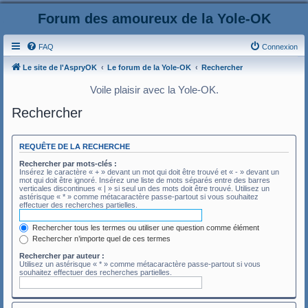
Forum des amoureux de la Yole-OK
FAQ
Connexion
Le site de l'AspryOK
Le forum de la Yole-OK
Rechercher
Voile plaisir avec la Yole-OK.
Rechercher
REQUÊTE DE LA RECHERCHE
Rechercher par mots-clés :
Insérez le caractère « + » devant un mot qui doit être trouvé et « - » devant un
mot qui doit être ignoré. Insérez une liste de mots séparés entre des barres
verticales discontinues « | » si seul un des mots doit être trouvé. Utilisez un
astérisque « * » comme métacaractère passe-partout si vous souhaitez
effectuer des recherches partielles.
Rechercher tous les termes ou utiliser une question comme élément
Rechercher n’importe quel de ces termes
Rechercher par auteur :
Utilisez un astérisque « * » comme métacaractère passe-partout si vous
souhaitez effectuer des recherches partielles.