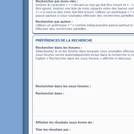
Rechercher par mots-clés :
Insérez le caractère « + » devant un mot qui doit être trouvé et « - »
être ignoré. Insérez une liste de mots séparés entre des barres ver
« | » si seul un des mots doit être trouvé. Utilisez un astérisque «
passe-partout si vous souhaitez effectuer des recherches partielles
Rechercher par auteur :
Utilisez un astérisque « * » comme métacaractère passe-partout si
effectuer des recherches partielles.
PRÉFÉRENCES DE LA RECHERCHE
Rechercher dans les forums :
Sélectionnez le ou les forums dans lesquels vous souhaitez effectu
sous-forums seront automatiquement inclus dans la recherche si v
l’option « Rechercher dans les sous-forums » affichée ci-dessous.
Rechercher dans les sous-forums :
Rechercher dans :
Afficher les résultats sous forme de :
Trier les résultats par :