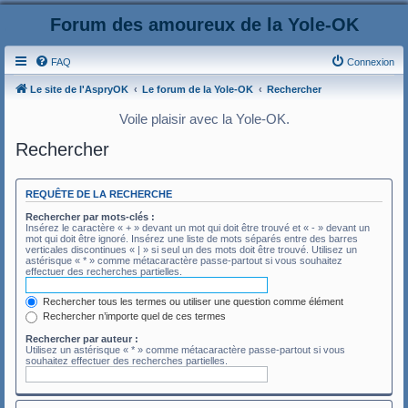
Forum des amoureux de la Yole-OK
FAQ
Connexion
Le site de l'AspryOK
Le forum de la Yole-OK
Rechercher
Voile plaisir avec la Yole-OK.
Rechercher
REQUÊTE DE LA RECHERCHE
Rechercher par mots-clés :
Insérez le caractère « + » devant un mot qui doit être trouvé et « - » devant un
mot qui doit être ignoré. Insérez une liste de mots séparés entre des barres
verticales discontinues « | » si seul un des mots doit être trouvé. Utilisez un
astérisque « * » comme métacaractère passe-partout si vous souhaitez
effectuer des recherches partielles.
Rechercher tous les termes ou utiliser une question comme élément
Rechercher n’importe quel de ces termes
Rechercher par auteur :
Utilisez un astérisque « * » comme métacaractère passe-partout si vous
souhaitez effectuer des recherches partielles.