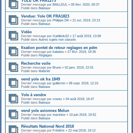
YOLE OK FRA1275
Dernier message par
BAILLEUL
«
05 févr. 2020, 09:37
Publié dans
Bateaux
Vendue: Yole OK FRA1823
Dernier message par
Philippe DK
«
21 oct. 2019, 23:13
Publié dans
Bateaux
Vidéo
Dernier message par
Gaëlledu32
«
17 août 2019, 13:08
Publié dans
Autres sujets non classés
fixation pontet de retour reglages en pdm
Dernier message par
kaladou
«
27 févr. 2019, 18:36
Publié dans
Réglages
Recherche voile
Dernier message par
Bruno
«
02 janv. 2019, 22:01
Publié dans
Matériel
vend yole ok fra 1849
Dernier message par
guillermo
«
08 sept. 2018, 12:15
Publié dans
Bateaux
Yole à vendre
Dernier message par
cowez
«
04 août 2018, 16:47
Publié dans
Bateaux
vend yole avionnex Melun
Dernier message par
macintox
«
10 juin 2018, 19:52
Publié dans
Bateaux
Résultats National Nord 2018
Dernier message par
Frédéric
«
22 mai 2018, 19:12