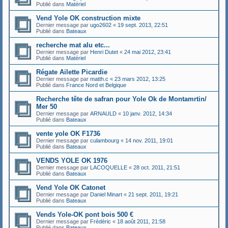
Publié dans
Matériel
Vend Yole OK construction mixte
Dernier message par
ugo2602
«
19 sept. 2013, 22:51
Publié dans
Bateaux
recherche mat alu etc...
Dernier message par
Henri Dutet
«
24 mai 2012, 23:41
Publié dans
Matériel
Régate Ailette Picardie
Dernier message par
matth.c
«
23 mars 2012, 13:25
Publié dans
France Nord et Belgique
Recherche tête de safran pour Yole Ok de Montamrtin/
Mer 50
Dernier message par
ARNAULD
«
10 janv. 2012, 14:34
Publié dans
Bateaux
vente yole OK F1736
Dernier message par
culambourg
«
14 nov. 2011, 19:01
Publié dans
Bateaux
VENDS YOLE OK 1976
Dernier message par
LACOQUELLE
«
28 oct. 2011, 21:51
Publié dans
Bateaux
Vend Yole OK Catonet
Dernier message par
Daniel Minart
«
21 sept. 2011, 19:21
Publié dans
Bateaux
Vends Yole-OK pont bois 500 €
Dernier message par
Frédéric
«
18 août 2011, 21:58
Publié dans
Bateaux