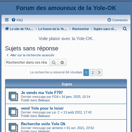
Forum des amoureux de la Yole-OK
FAQ
Connexion
R
Le site de l'AspryOK
Le forum de la Yole-OK
Rechercher
Sujets sans réponse
e
Voile plaisir avec la Yole-OK.
c
Sujets sans réponse
h
Aller sur la recherche avancée
e
Rechercher
Recherche avancée
r
c
1
2
Suivant
La recherche a retourné 66 résultats
h
Sujets
e
Je vends ma Yole F797
r
Dernier message par
FGil
«
16 janv. 2025, 10:14
Publié dans
Bateaux
vend Yole pour le loisir
Dernier message par
j-p. C
«
13 août 2022, 17:42
Publié dans
Bateaux
Recherche voile Yole Ok
Dernier message par
armens
«
01 oct. 2021, 23:52
Publié dans
Matériel