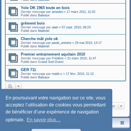
Yole OK 1965 toute en bois
Dernier message par
amedeo
«
17 mars 2011, 11:02
Publié dans
Bateaux
grément bois
Dernier message par
alain
«
07 sept. 2010, 09:23
Publié dans
Matériel
Cherche mât yole ok
Dernier message par
paule_antoine
«
29 mai 2010, 13:17
Publié dans
Matériel
Premier entrainement aquitain 2010
Dernier message par
Frédéric
«
21 mars 2010, 11:47
Publié dans
Grand Sud-Ouest
GER 711
Dernier message par
matth.c
«
17 févr. 2010, 11:10
Publié dans
Bateaux
1
2
Suivant
La recherche a retourné 66 résultats
En poursuivant votre navigation sur ce site, vous
acceptez l’utilisation de cookies vous permettant
Aller
de bénéficier d’une expérience de navigation
optimale.
En savoir plus…
Le site de l'AspryOK
Le forum de la Yole-OK