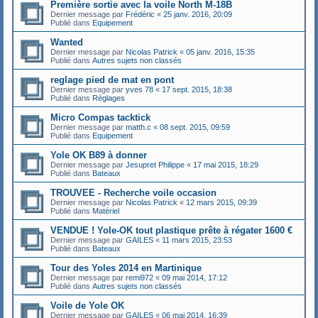
Première sortie avec la voile North M-18B
Dernier message par
Frédéric
«
25 janv. 2016, 20:09
Publié dans
Equipement
Wanted
Dernier message par
Nicolas Patrick
«
05 janv. 2016, 15:35
Publié dans
Autres sujets non classés
reglage pied de mat en pont
Dernier message par
yves 78
«
17 sept. 2015, 18:38
Publié dans
Réglages
Micro Compas tacktick
Dernier message par
matth.c
«
08 sept. 2015, 09:59
Publié dans
Equipement
Yole OK B89 à donner
Dernier message par
Jesupret Philippe
«
17 mai 2015, 18:29
Publié dans
Bateaux
TROUVEE - Recherche voile occasion
Dernier message par
Nicolas Patrick
«
12 mars 2015, 09:39
Publié dans
Matériel
VENDUE ! Yole-OK tout plastique prête à régater 1600 €
Dernier message par
GAILES
«
11 mars 2015, 23:53
Publié dans
Bateaux
Tour des Yoles 2014 en Martinique
Dernier message par
remi972
«
09 mai 2014, 17:12
Publié dans
Autres sujets non classés
Voile de Yole OK
Dernier message par
GAILES
«
06 mai 2014, 16:39