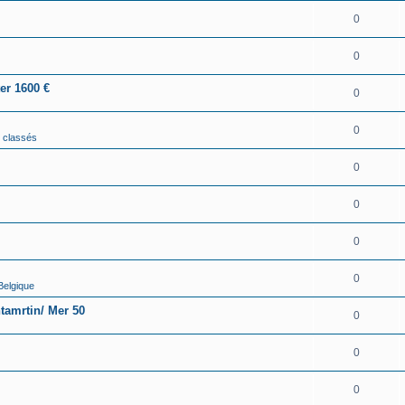
0
0
er 1600 €
0
0
n classés
0
0
0
0
Belgique
tamrtin/ Mer 50
0
0
0