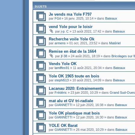
SUJETS
Je vends ma Yole F797
par
FGil
»
16 janv. 2025, 10:14
» dans
Bateaux
vend Yole pour le loisir
par
j-p. C
»
13 août 2022, 17:42
» dans
Bateaux
Recherche voile Yole Ok
par
armens
»
01 oct. 2021, 23:52
» dans
Matériel
Remise en état de la 1664
par
jf-38
»
24 août 2021, 18:19
» dans
Bricolages sur f
Vends Yole OK
par
lamiffes91
»
11 août 2021, 20:34
» dans
Bateaux
Yole OK 1965 toute en bois
par
stephi513
»
10 août 2021, 14:09
» dans
Bateaux
Lacanau 2020: Entrainements
par
Frédéric
»
23 juin 2020, 10:29
» dans
Grand Sud-Oues
mat alu et GV tri-radiale
par
GIANNETTI
»
12 juin 2020, 16:38
» dans
Bateaux
Yole OK plastique mat bois
par
GIANNETTI
»
12 juin 2020, 16:30
» dans
Bateaux
YOLE OK Barat
par
GIANNETTI
»
26 mai 2020, 10:29
» dans
Bateaux