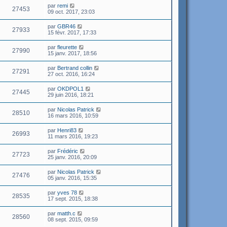
par
remi
27453
09 oct. 2017, 23:03
par
GBR46
27933
15 févr. 2017, 17:33
par
fleurette
27990
15 janv. 2017, 18:56
par
Bertrand collin
27291
27 oct. 2016, 16:24
par
OKDPOL1
27445
29 juin 2016, 18:21
par
Nicolas Patrick
28510
16 mars 2016, 10:59
par
Henri83
26993
11 mars 2016, 19:23
par
Frédéric
27723
25 janv. 2016, 20:09
par
Nicolas Patrick
27476
05 janv. 2016, 15:35
par
yves 78
28535
17 sept. 2015, 18:38
par
matth.c
28560
08 sept. 2015, 09:59