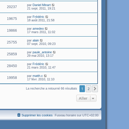
par
Daniel Minart
20237
21 sept. 2011, 19:21
par
Frédéric
19675
18 août 2011, 21:58
par
amedeo
19866
17 mars 2011, 11:02
par
alain
25755
07 sept. 2010, 09:23
par
paule_antoine
25859
29 mai 2010, 13:17
par
Frédéric
28450
21 mars 2010, 11:47
par
matth.c
19958
17 févr. 2010, 11:10
1
2
Suivant
La recherche a retourné 66 résultats
Aller
Supprimer les cookies
Fuseau horaire sur
UTC+02:00