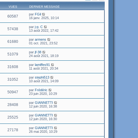
VUES
DERNIER MESSAGE
par
FGil
60587
16 janv. 2025, 10:14
par
j-p. C
57438
13 août 2022, 17:42
par
armens
61680
01 oct. 2021, 23:52
par
jf-38
51079
24 août 2021, 18:19
par
lamiffes91
31608
11 août 2021, 20:34
par
stephi513
31052
10 août 2021, 14:09
par
Frédéric
50947
23 juin 2020, 10:29
par
GIANNETTI
28408
12 juin 2020, 16:38
par
GIANNETTI
25525
12 juin 2020, 16:30
par
GIANNETTI
27178
26 mai 2020, 10:29