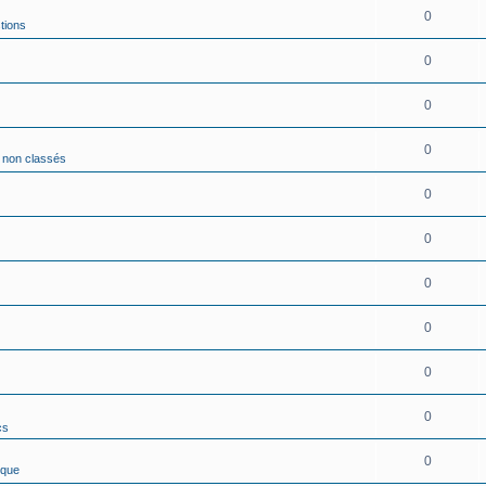
0
tions
0
0
0
s non classés
0
0
0
0
0
0
cs
0
ique