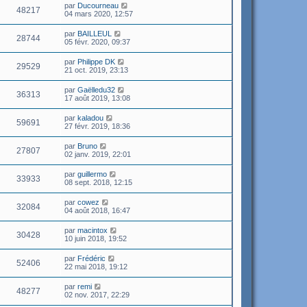
par
Ducourneau
48217
04 mars 2020, 12:57
par
BAILLEUL
28744
05 févr. 2020, 09:37
par
Philippe DK
29529
21 oct. 2019, 23:13
par
Gaëlledu32
36313
17 août 2019, 13:08
par
kaladou
59691
27 févr. 2019, 18:36
par
Bruno
27807
02 janv. 2019, 22:01
par
guillermo
33933
08 sept. 2018, 12:15
par
cowez
32084
04 août 2018, 16:47
par
macintox
30428
10 juin 2018, 19:52
par
Frédéric
52406
22 mai 2018, 19:12
par
remi
48277
02 nov. 2017, 22:29