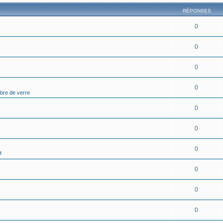
RÉPONSES
0
0
0
0
ibre de verre
0
0
0
t
0
0
0