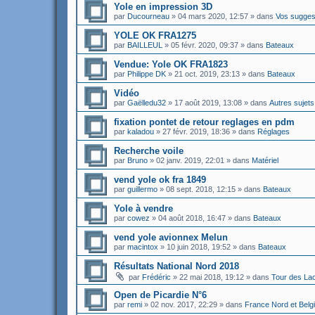
Yole en impression 3D
par
Ducourneau
»
04 mars 2020, 12:57
» dans
Vos sugges
YOLE OK FRA1275
par
BAILLEUL
»
05 févr. 2020, 09:37
» dans
Bateaux
Vendue: Yole OK FRA1823
par
Philippe DK
»
21 oct. 2019, 23:13
» dans
Bateaux
Vidéo
par
Gaëlledu32
»
17 août 2019, 13:08
» dans
Autres sujet
fixation pontet de retour reglages en pdm
par
kaladou
»
27 févr. 2019, 18:36
» dans
Réglages
Recherche voile
par
Bruno
»
02 janv. 2019, 22:01
» dans
Matériel
vend yole ok fra 1849
par
guillermo
»
08 sept. 2018, 12:15
» dans
Bateaux
Yole à vendre
par
cowez
»
04 août 2018, 16:47
» dans
Bateaux
vend yole avionnex Melun
par
macintox
»
10 juin 2018, 19:52
» dans
Bateaux
Résultats National Nord 2018
par
Frédéric
»
22 mai 2018, 19:12
» dans
Tour des La
Open de Picardie N°6
par
remi
»
02 nov. 2017, 22:29
» dans
France Nord et Belg