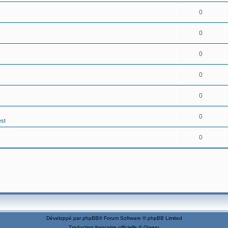
0
0
0
0
0
0
st
0
Développé par
phpBB
® Forum Software © phpBB Limited
Traduction française officielle
©
Qiaeru