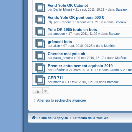
Vend Yole OK Catonet
par
Daniel Minart
»
21 sept. 2011, 19:21
» dans
Bateaux
Vends Yole-OK pont bois 500 €
par
Frédéric
»
18 août 2011, 21:58
» dans
Bateaux
Yole OK 1965 toute en bois
par
amedeo
»
17 mars 2011, 11:02
» dans
Bateaux
grément bois
par
alain
»
07 sept. 2010, 09:23
» dans
Matériel
Cherche mât yole ok
par
paule_antoine
»
29 mai 2010, 13:17
» dans
Matériel
Premier entrainement aquitain 2010
par
Frédéric
»
21 mars 2010, 11:47
» dans
Grand Sud-Oue
GER 711
par
matth.c
»
17 févr. 2010, 11:10
» dans
Bateaux
Aller sur la recherche avancée
Le site de l'AspryOK
Le forum de la Yole-OK