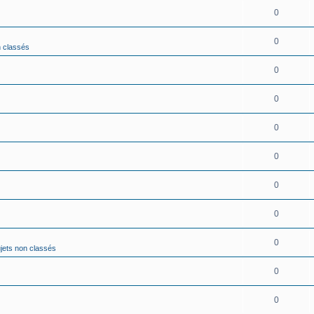
0
0
n classés
0
0
0
0
0
0
0
jets non classés
0
0