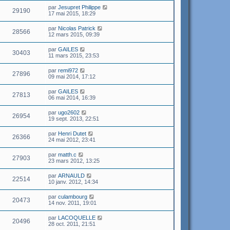
par
Jesupret Philippe
29190
17 mai 2015, 18:29
par
Nicolas Patrick
28566
12 mars 2015, 09:39
par
GAILES
30403
11 mars 2015, 23:53
par
remi972
27896
09 mai 2014, 17:12
par
GAILES
27813
06 mai 2014, 16:39
par
ugo2602
26954
19 sept. 2013, 22:51
par
Henri Dutet
26366
24 mai 2012, 23:41
par
matth.c
27903
23 mars 2012, 13:25
par
ARNAULD
22514
10 janv. 2012, 14:34
par
culambourg
20473
14 nov. 2011, 19:01
par
LACOQUELLE
20496
28 oct. 2011, 21:51