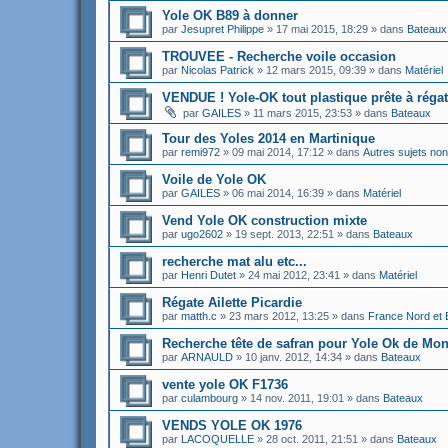
Yole OK B89 à donner
par
Jesupret Philippe
»
17 mai 2015, 18:29
» dans
Bateaux
TROUVEE - Recherche voile occasion
par
Nicolas Patrick
»
12 mars 2015, 09:39
» dans
Matériel
VENDUE ! Yole-OK tout plastique prête à régat
par
GAILES
»
11 mars 2015, 23:53
» dans
Bateaux
Tour des Yoles 2014 en Martinique
par
remi972
»
09 mai 2014, 17:12
» dans
Autres sujets no
Voile de Yole OK
par
GAILES
»
06 mai 2014, 16:39
» dans
Matériel
Vend Yole OK construction mixte
par
ugo2602
»
19 sept. 2013, 22:51
» dans
Bateaux
recherche mat alu etc...
par
Henri Dutet
»
24 mai 2012, 23:41
» dans
Matériel
Régate Ailette Picardie
par
matth.c
»
23 mars 2012, 13:25
» dans
France Nord et 
Recherche tête de safran pour Yole Ok de Mon
par
ARNAULD
»
10 janv. 2012, 14:34
» dans
Bateaux
vente yole OK F1736
par
culambourg
»
14 nov. 2011, 19:01
» dans
Bateaux
VENDS YOLE OK 1976
par
LACOQUELLE
»
28 oct. 2011, 21:51
» dans
Bateaux