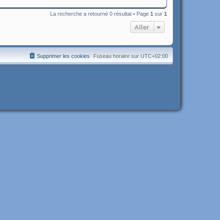
La recherche a retourné 0 résultat • Page
1
sur
1
Aller
Supprimer les cookies
Fuseau horaire sur
UTC+02:00