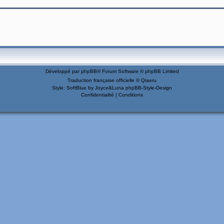
Développé par
phpBB
® Forum Software © phpBB Limited
Traduction française officielle
©
Qiaeru
Style: SoftBlue by Joyce&Luna
phpBB-Style-Design
Confidentialité
|
Conditions