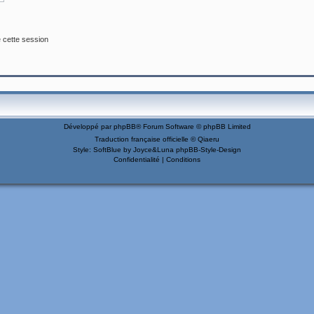
 cette session
Développé par
phpBB
® Forum Software © phpBB Limited
Traduction française officielle
©
Qiaeru
Style: SoftBlue by Joyce&Luna
phpBB-Style-Design
Confidentialité
|
Conditions