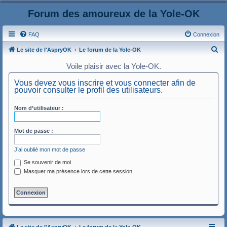
Forum des amoureux de la Yole-OK
FAQ
Connexion
R
Le site de l'AspryOK
Le forum de la Yole-OK
e
Voile plaisir avec la Yole-OK.
c
Vous devez vous inscrire et vous connecter afin de
h
pouvoir consulter le profil des utilisateurs.
e
Nom d’utilisateur :
r
c
Mot de passe :
h
e
J’ai oublié mon mot de passe
r
Se souvenir de moi
Masquer ma présence lors de cette session