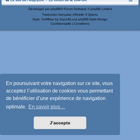
Le site de l'AspryOK
Le forum de la Yole-OK
Développé par
phpBB
® Forum Software © phpBB Limited
Traduction française officielle
©
Qiaeru
Style: SoftBlue by Joyce&Luna
phpBB-Style-Design
Confidentialité
|
Conditions
En poursuivant votre navigation sur ce site, vous
acceptez l’utilisation de cookies vous permettant
de bénéficier d’une expérience de navigation
optimale.
En savoir plus…
J’accepte