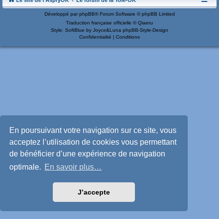
Le site de l'AspryOK
Le forum de la Yole-OK
Développé par
phpBB
® Forum Software © phpBB Limited
Traduction française officielle
©
Qiaeru
Style: SoftBlue by Joyce&Luna
phpBB-Style-Design
Confidentialité
|
Conditions
En poursuivant votre navigation sur ce site, vous
acceptez l’utilisation de cookies vous permettant
de bénéficier d’une expérience de navigation
optimale.
En savoir plus…
J’accepte