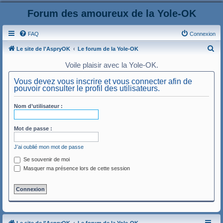
Forum des amoureux de la Yole-OK
FAQ
Connexion
R
Le site de l'AspryOK
Le forum de la Yole-OK
e
Voile plaisir avec la Yole-OK.
c
Vous devez vous inscrire et vous connecter afin de
h
pouvoir consulter le profil des utilisateurs.
e
Nom d’utilisateur :
r
c
Mot de passe :
h
e
J’ai oublié mon mot de passe
r
Se souvenir de moi
Masquer ma présence lors de cette session