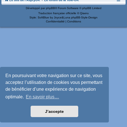
Le site de l'AspryOK
Le forum de la Yole-OK
Développé par
phpBB
® Forum Software © phpBB Limited
Traduction française officielle
©
Qiaeru
Style: SoftBlue by Joyce&Luna
phpBB-Style-Design
Confidentialité
|
Conditions
En poursuivant votre navigation sur ce site, vous
acceptez l’utilisation de cookies vous permettant
de bénéficier d’une expérience de navigation
optimale.
En savoir plus…
J’accepte