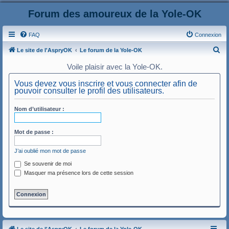
Forum des amoureux de la Yole-OK
FAQ
Connexion
R
Le site de l'AspryOK
Le forum de la Yole-OK
e
Voile plaisir avec la Yole-OK.
c
Vous devez vous inscrire et vous connecter afin de
h
pouvoir consulter le profil des utilisateurs.
e
Nom d’utilisateur :
r
c
Mot de passe :
h
e
J’ai oublié mon mot de passe
r
Se souvenir de moi
Masquer ma présence lors de cette session