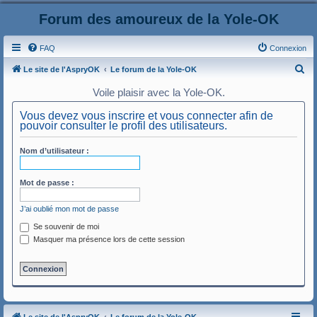
Forum des amoureux de la Yole-OK
FAQ
Connexion
R
Le site de l'AspryOK
Le forum de la Yole-OK
e
Voile plaisir avec la Yole-OK.
c
Vous devez vous inscrire et vous connecter afin de
h
pouvoir consulter le profil des utilisateurs.
e
Nom d’utilisateur :
r
c
Mot de passe :
h
e
J’ai oublié mon mot de passe
r
Se souvenir de moi
Masquer ma présence lors de cette session