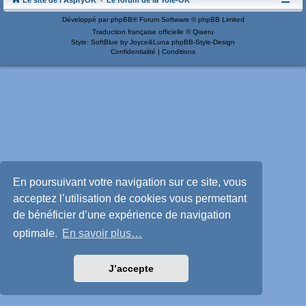
Le site de l'AspryOK
Le forum de la Yole-OK
Développé par
phpBB
® Forum Software © phpBB Limited
Traduction française officielle
©
Qiaeru
Style: SoftBlue by Joyce&Luna
phpBB-Style-Design
Confidentialité
|
Conditions
En poursuivant votre navigation sur ce site, vous
acceptez l’utilisation de cookies vous permettant
de bénéficier d’une expérience de navigation
optimale.
En savoir plus…
J’accepte