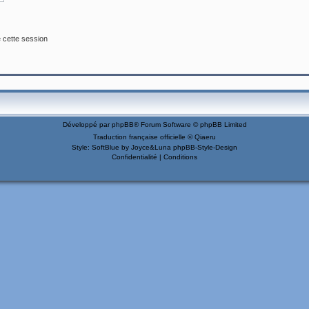
 cette session
Développé par
phpBB
® Forum Software © phpBB Limited
Traduction française officielle
©
Qiaeru
Style: SoftBlue by Joyce&Luna
phpBB-Style-Design
Confidentialité
|
Conditions