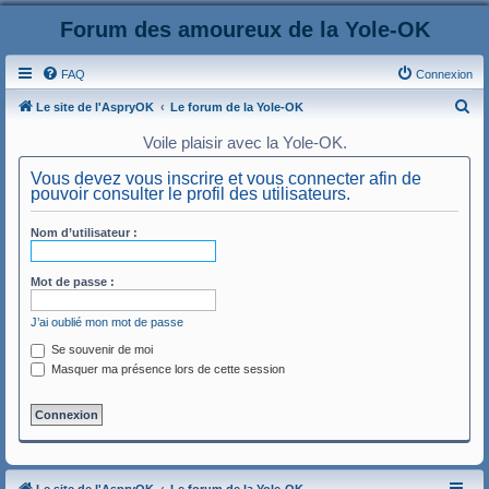
Forum des amoureux de la Yole-OK
FAQ
Connexion
R
Le site de l'AspryOK
Le forum de la Yole-OK
e
Voile plaisir avec la Yole-OK.
c
Vous devez vous inscrire et vous connecter afin de
h
pouvoir consulter le profil des utilisateurs.
e
Nom d’utilisateur :
r
c
Mot de passe :
h
e
J’ai oublié mon mot de passe
r
Se souvenir de moi
Masquer ma présence lors de cette session