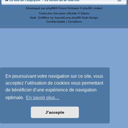
Le site de l'AspryOK
Le forum de la Yole-OK
Développé par
phpBB
® Forum Software © phpBB Limited
Traduction française officielle
©
Qiaeru
Style: SoftBlue by Joyce&Luna
phpBB-Style-Design
Confidentialité
|
Conditions
En poursuivant votre navigation sur ce site, vous
acceptez l’utilisation de cookies vous permettant
de bénéficier d’une expérience de navigation
optimale.
En savoir plus…
J’accepte