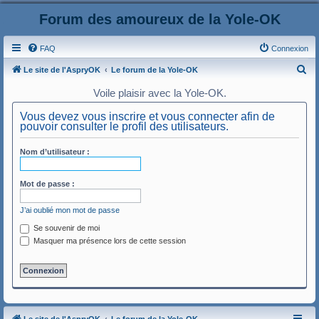
Forum des amoureux de la Yole-OK
FAQ
Connexion
R
Le site de l'AspryOK
Le forum de la Yole-OK
e
Voile plaisir avec la Yole-OK.
c
Vous devez vous inscrire et vous connecter afin de
h
pouvoir consulter le profil des utilisateurs.
e
Nom d’utilisateur :
r
c
Mot de passe :
h
e
J’ai oublié mon mot de passe
r
Se souvenir de moi
Masquer ma présence lors de cette session