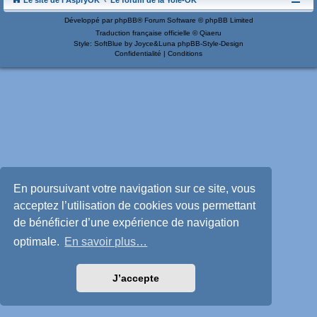
Le site de l'AspryOK
Le forum de la Yole-OK
Développé par
phpBB
® Forum Software © phpBB Limited
Traduction française officielle
©
Qiaeru
Style: SoftBlue by Joyce&Luna
phpBB-Style-Design
Confidentialité
|
Conditions
En poursuivant votre navigation sur ce site, vous
acceptez l’utilisation de cookies vous permettant
de bénéficier d’une expérience de navigation
optimale.
En savoir plus…
J’accepte