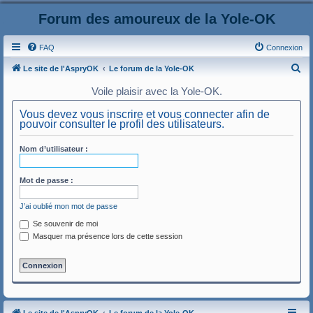
Forum des amoureux de la Yole-OK
FAQ
Connexion
R
Le site de l'AspryOK
Le forum de la Yole-OK
e
Voile plaisir avec la Yole-OK.
c
Vous devez vous inscrire et vous connecter afin de
h
pouvoir consulter le profil des utilisateurs.
e
Nom d’utilisateur :
r
c
Mot de passe :
h
e
J’ai oublié mon mot de passe
r
Se souvenir de moi
Masquer ma présence lors de cette session