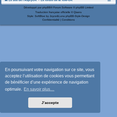
Le site de l'AspryOK
Le forum de la Yole-OK
Développé par
phpBB
® Forum Software © phpBB Limited
Traduction française officielle
©
Qiaeru
Style: SoftBlue by Joyce&Luna
phpBB-Style-Design
Confidentialité
|
Conditions
En poursuivant votre navigation sur ce site, vous
acceptez l’utilisation de cookies vous permettant
de bénéficier d’une expérience de navigation
optimale.
En savoir plus…
J’accepte