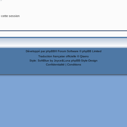
 cette session
Développé par
phpBB
® Forum Software © phpBB Limited
Traduction française officielle
©
Qiaeru
Style: SoftBlue by Joyce&Luna
phpBB-Style-Design
Confidentialité
|
Conditions