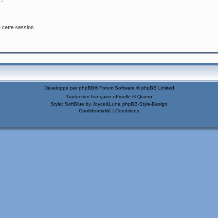
 cette session
Développé par
phpBB
® Forum Software © phpBB Limited
Traduction française officielle
©
Qiaeru
Style: SoftBlue by Joyce&Luna
phpBB-Style-Design
Confidentialité
|
Conditions