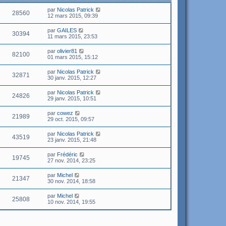
par
Nicolas Patrick
28560
12 mars 2015, 09:39
par
GAILES
30394
11 mars 2015, 23:53
par
olivier81
82100
01 mars 2015, 15:12
par
Nicolas Patrick
32871
30 janv. 2015, 12:27
par
Nicolas Patrick
24826
29 janv. 2015, 10:51
par
cowez
21989
29 oct. 2015, 09:57
par
Nicolas Patrick
43519
23 janv. 2015, 21:48
par
Frédéric
19745
27 nov. 2014, 23:25
par
Michel
21347
30 nov. 2014, 18:58
par
Michel
25808
10 nov. 2014, 19:55