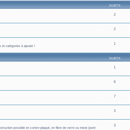
SUJETS
2
2
1
et catégories à ajouter !
SUJETS
1
6
7
3
3
truction possible en contre-plaqué, en fibre de verre ou mixte (pont