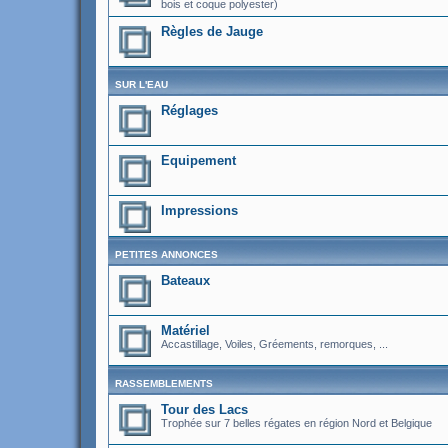
bois et coque polyester)
Règles de Jauge
SUR L'EAU
Réglages
Equipement
Impressions
PETITES ANNONCES
Bateaux
Matériel
Accastillage, Voiles, Gréements, remorques, ...
RASSEMBLEMENTS
Tour des Lacs
Trophée sur 7 belles régates en région Nord et Belgique