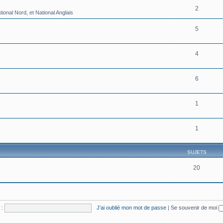
2
onal Nord, et National Anglais
5
4
6
1
1
SUJETS
20
 :
J’ai oublié mon mot de passe
|
Se souvenir de moi