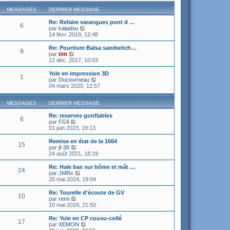
MESSAGES
DERNIER MESSAGE
Re: Refaire varangues pont d …
6
C
par
kaladou
o
14 févr. 2019, 12:48
n
s
Re: Pouriture Balsa sandwitch…
9
u
C
par
tim
l
o
12 déc. 2017, 10:03
t
n
e
s
Yole en impression 3D
1
r
u
C
par
Ducourneau
l
l
o
04 mars 2020, 12:57
e
t
n
d
e
s
e
r
MESSAGES
DERNIER MESSAGE
u
r
l
l
n
e
Re: reserves gonflables
t
6
i
d
C
par
FGil
e
e
e
o
01 juin 2023, 19:13
r
r
r
n
l
m
n
s
e
Remise en état de la 1664
15
e
i
u
C
d
par
jf-38
s
e
l
o
e
24 août 2021, 18:19
s
r
t
n
r
a
m
e
s
n
Re: Hale bas sur bôme et mât …
g
24
e
r
u
i
C
par
JMRx
e
s
l
l
e
o
20 mai 2024, 19:04
s
e
t
r
n
a
d
e
m
s
Re: Tourelle d'écoute de GV
g
e
10
r
e
u
C
par
remi
e
r
l
s
l
o
10 mai 2016, 21:50
n
e
s
t
n
i
d
a
e
s
Re: Yole en CP cousu-collé
e
e
g
17
r
u
C
par
XEMON
r
r
e
l
l