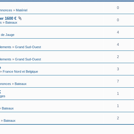
0
Annonces
»
Matériel
er 1600 €
0
es
»
Bateaux
4
 de Jauge
4
lements
»
Grand Sud-Ouest
2
lements
»
Grand Sud-Ouest
e
3
»
France Nord et Belgique
7
Annonces
»
Bateaux
K
1
ages
1
»
Bateaux
2
»
Bateaux