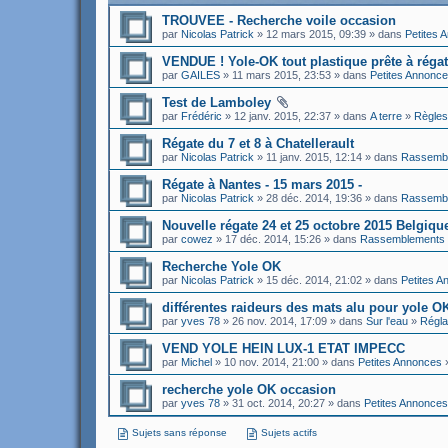
TROUVEE - Recherche voile occasion
par
Nicolas Patrick
» 12 mars 2015, 09:39 » dans
Petites 
VENDUE ! Yole-OK tout plastique prête à régat
par
GAILES
» 11 mars 2015, 23:53 » dans
Petites Annonc
Test de Lamboley
par
Frédéric
» 12 janv. 2015, 22:37 » dans
A terre
»
Règles
Régate du 7 et 8 à Chatellerault
par
Nicolas Patrick
» 11 janv. 2015, 12:14 » dans
Rassemb
Régate à Nantes - 15 mars 2015 -
par
Nicolas Patrick
» 28 déc. 2014, 19:36 » dans
Rassemb
Nouvelle régate 24 et 25 octobre 2015 Belgiqu
par
cowez
» 17 déc. 2014, 15:26 » dans
Rassemblements
Recherche Yole OK
par
Nicolas Patrick
» 15 déc. 2014, 21:02 » dans
Petites 
différentes raideurs des mats alu pour yole O
par
yves 78
» 26 nov. 2014, 17:09 » dans
Sur l'eau
»
Régl
VEND YOLE HEIN LUX-1 ETAT IMPECC
par
Michel
» 10 nov. 2014, 21:00 » dans
Petites Annonces
recherche yole OK occasion
par
yves 78
» 31 oct. 2014, 20:27 » dans
Petites Annonces
Sujets sans réponse
Sujets actifs