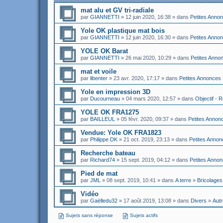
mat alu et GV tri-radiale
par
GIANNETTI
» 12 juin 2020, 16:38 » dans
Petites Anno
Yole OK plastique mat bois
par
GIANNETTI
» 12 juin 2020, 16:30 » dans
Petites Anno
YOLE OK Barat
par
GIANNETTI
» 26 mai 2020, 10:29 » dans
Petites Anno
mat et voile
par
libenter
» 23 avr. 2020, 17:17 » dans
Petites Annonces
Yole en impression 3D
par
Ducourneau
» 04 mars 2020, 12:57 » dans
Objectif - 
YOLE OK FRA1275
par
BAILLEUL
» 05 févr. 2020, 09:37 » dans
Petites Annon
Vendue: Yole OK FRA1823
par
Philippe DK
» 21 oct. 2019, 23:13 » dans
Petites Anno
Recherche bateau
par
Richard74
» 15 sept. 2019, 04:12 » dans
Petites Anno
Pied de mat
par
JML
» 08 sept. 2019, 10:41 » dans
A terre
»
Bricolages
Vidéo
par
Gaëlledu32
» 17 août 2019, 13:08 » dans
Divers
»
Autr
Sujets sans réponse
Sujets actifs