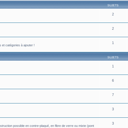
SUJETS
2
2
1
et catégories à ajouter !
SUJETS
1
6
7
3
3
truction possible en contre-plaqué, en fibre de verre ou mixte (pont