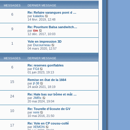
MESSAGES
DERNIER MESSAGE
Re: Refaire varangues pont d …
6
C
par
kaladou
o
14 févr. 2019, 12:48
n
s
Re: Pouriture Balsa sandwitch…
9
u
C
par
tim
l
o
12 déc. 2017, 10:03
t
n
e
s
Yole en impression 3D
1
r
u
C
par
Ducourneau
l
l
o
04 mars 2020, 12:57
e
t
n
d
e
s
e
r
MESSAGES
DERNIER MESSAGE
u
r
l
l
n
e
Re: reserves gonflables
t
6
i
d
C
par
FGil
e
e
e
o
01 juin 2023, 19:13
r
r
r
n
l
m
n
s
e
Remise en état de la 1664
15
e
i
u
C
d
par
jf-38
s
e
l
o
e
24 août 2021, 18:19
s
r
t
n
r
a
m
e
s
n
Re: Hale bas sur bôme et mât …
g
24
e
r
u
i
C
par
JMRx
e
s
l
l
e
o
20 mai 2024, 19:04
s
e
t
r
n
a
d
e
m
s
Re: Tourelle d'écoute de GV
g
e
10
r
e
u
C
par
remi
e
r
l
s
l
o
10 mai 2016, 21:50
n
e
s
t
n
i
d
a
e
s
Re: Yole en CP cousu-collé
e
e
g
17
r
u
C
par
XEMON
r
r
e
l
l