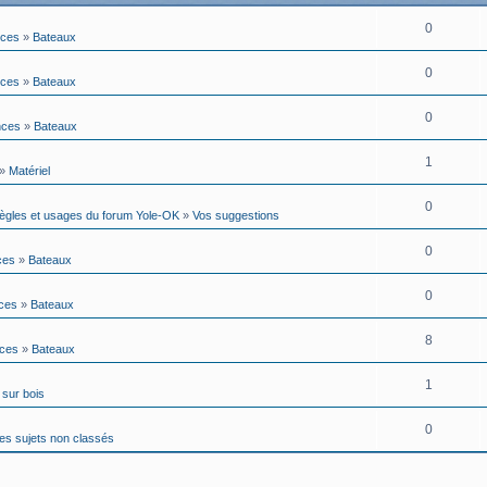
0
nces
»
Bateaux
0
nces
»
Bateaux
0
nces
»
Bateaux
1
»
Matériel
0
Règles et usages du forum Yole-OK
»
Vos suggestions
0
ces
»
Bateaux
0
nces
»
Bateaux
8
nces
»
Bateaux
1
 sur bois
0
es sujets non classés