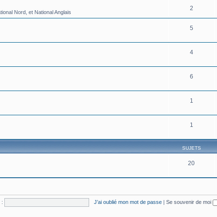
2
onal Nord, et National Anglais
5
4
6
1
1
SUJETS
20
 :
J’ai oublié mon mot de passe
|
Se souvenir de moi