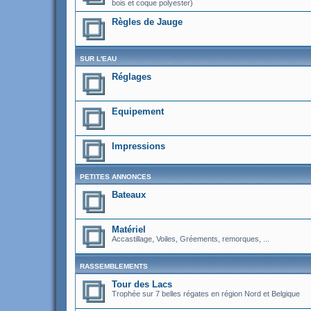
bois et coque polyester)
Règles de Jauge
SUR L'EAU
Réglages
Equipement
Impressions
PETITES ANNONCES
Bateaux
Matériel
Accastillage, Voiles, Gréements, remorques, ...
RASSEMBLEMENTS
Tour des Lacs
Trophée sur 7 belles régates en région Nord et Belgique