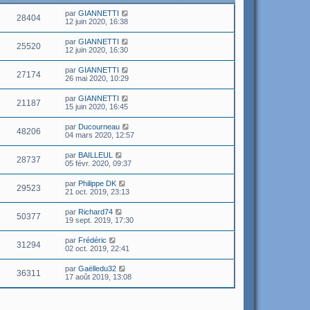
par
GIANNETTI
28404
12 juin 2020, 16:38
par
GIANNETTI
25520
12 juin 2020, 16:30
par
GIANNETTI
27174
26 mai 2020, 10:29
par
GIANNETTI
21187
15 juin 2020, 16:45
par
Ducourneau
48206
04 mars 2020, 12:57
par
BAILLEUL
28737
05 févr. 2020, 09:37
par
Philippe DK
29523
21 oct. 2019, 23:13
par
Richard74
50377
19 sept. 2019, 17:30
par
Frédéric
31294
02 oct. 2019, 22:41
par
Gaëlledu32
36311
17 août 2019, 13:08