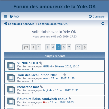
Forum des amoureux de la Yole-OK
FAQ
Connexion
R
Le site de l'AspryOK
Le forum de la Yole-OK
e
Voile plaisir avec la Yole-OK.
c
Nous sommes le 08 août 2026, 17:23
h
Page
5
sur
10
1
3
4
5
6
7
10
Précédent
Suivant
e
…
…
r
Sujets récents
c
VENDU SOLD
h
Dernier message par
GBR46
«
16 mars 2018, 10:10
Réponses :
1
e
Tour des lacs Edition 2018 ....
r
Dernier message par
remi
«
27 déc. 2017, 21:28
Réponses :
2
recherche mat
Dernier message par
la girafe
«
13 déc. 2017, 11:35
Réponses :
3
Pouriture Balsa sandwitch coque
Dernier message par
tim
«
12 déc. 2017, 10:03
Réponses :
5