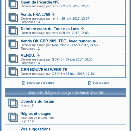
Open de Picardie N°6
Dernier message par
remi
«
02 nov. 2017, 22:29
Vends FRA 1769
Dernier message par
remi
«
18 nov. 2017, 13:34
Réponses :
3
Derniere etape du Tour des Lacs
Dernier message par
remi
«
09 oct. 2017, 23:03
Vends OK GBR1989. TBE. Avec remorque
Dernier message par
Alan Price
«
21 août 2017, 14:55
Réponses :
1
VENDU.
Dernier message par
GBR46
«
07 juin 2017, 06:30
Réponses :
3
GBR NOUVEAU WEBSITE
Dernier message par
GBR46
«
15 févr. 2017, 17:33
Sujets sans réponse
Sujets actifs
Objectif - Règles et usages du forum Yole-OK
Objectifs du forum
Sujets :
2
Règles et usages
Insertion de photos, etc ...
Sujets :
2
Vos suggestions