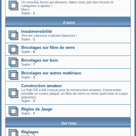
Un nouveau forum qui démarre, faites-nous part des forums et
catégories à ajouter !
Merci.
Sujets :
1
A terre
Insubmersibilité
Vive les caissons vraiment étanches !
Sujets :
1
Bricolages sur fibre de verre
Sujets :
6
Bricolages sur bois
Sujets :
7
Bricolages sur autres matériaux
Sujets :
3
Construction amateur
La Yole-OK a été conçue pour la construction amateur. Construction
possible en contre-plaqué, en fibre de verre ou mixte (pont bois et coque
polyester)
Sujets :
3
Règles de Jauge
Sujets :
1
Sur l'eau
Réglages
Sujets :
7