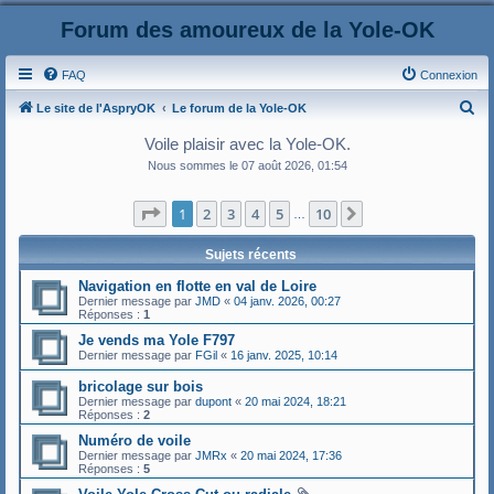
Forum des amoureux de la Yole-OK
FAQ
Connexion
R
Le site de l'AspryOK
Le forum de la Yole-OK
e
Voile plaisir avec la Yole-OK.
c
Nous sommes le 07 août 2026, 01:54
h
Page
1
sur
10
1
2
3
4
5
10
Suivant
e
…
r
Sujets récents
c
Navigation en flotte en val de Loire
h
Dernier message par
JMD
«
04 janv. 2026, 00:27
Réponses :
1
e
Je vends ma Yole F797
r
Dernier message par
FGil
«
16 janv. 2025, 10:14
bricolage sur bois
Dernier message par
dupont
«
20 mai 2024, 18:21
Réponses :
2
Numéro de voile
Dernier message par
JMRx
«
20 mai 2024, 17:36
Réponses :
5