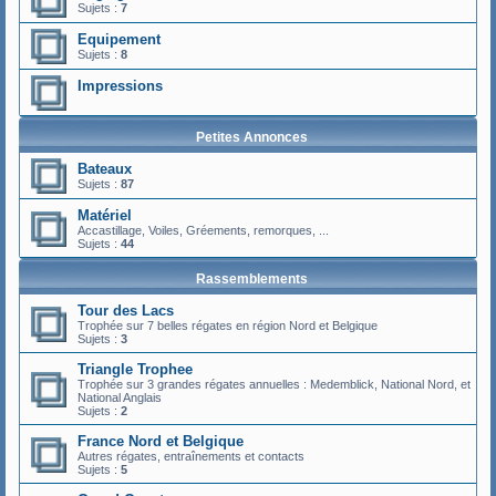
Sujets :
7
Equipement
Sujets :
8
Impressions
Petites Annonces
Bateaux
Sujets :
87
Matériel
Accastillage, Voiles, Gréements, remorques, ...
Sujets :
44
Rassemblements
Tour des Lacs
Trophée sur 7 belles régates en région Nord et Belgique
Sujets :
3
Triangle Trophee
Trophée sur 3 grandes régates annuelles : Medemblick, National Nord, et
National Anglais
Sujets :
2
France Nord et Belgique
Autres régates, entraînements et contacts
Sujets :
5