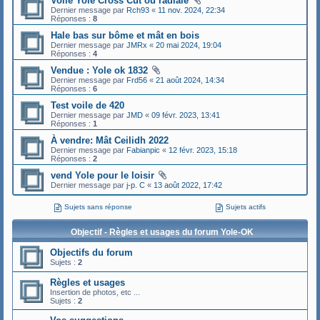
Voile Yole Cross Cut ou radiale
Dernier message par
Rch93
«
11 nov. 2024, 22:34
Réponses :
8
Hale bas sur bôme et mât en bois
Dernier message par
JMRx
«
20 mai 2024, 19:04
Réponses :
4
Vendue : Yole ok 1832
Dernier message par
Frd56
«
21 août 2024, 14:34
Réponses :
6
Test voile de 420
Dernier message par
JMD
«
09 févr. 2023, 13:41
Réponses :
1
À vendre: Mât Ceilidh 2022
Dernier message par
Fabianpic
«
12 févr. 2023, 15:18
Réponses :
2
vend Yole pour le loisir
Dernier message par
j-p. C
«
13 août 2022, 17:42
Sujets sans réponse
Sujets actifs
Objectif - Règles et usages du forum Yole-OK
Objectifs du forum
Sujets :
2
Règles et usages
Insertion de photos, etc ...
Sujets :
2