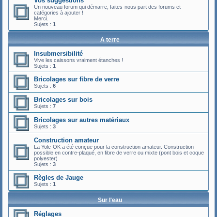
Vos suggestions
Un nouveau forum qui démarre, faites-nous part des forums et
catégories à ajouter !
Merci.
Sujets :
1
A terre
Insubmersibilité
Vive les caissons vraiment étanches !
Sujets :
1
Bricolages sur fibre de verre
Sujets :
6
Bricolages sur bois
Sujets :
7
Bricolages sur autres matériaux
Sujets :
3
Construction amateur
La Yole-OK a été conçue pour la construction amateur. Construction
possible en contre-plaqué, en fibre de verre ou mixte (pont bois et coque
polyester)
Sujets :
3
Règles de Jauge
Sujets :
1
Sur l'eau
Réglages