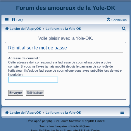
Forum des amoureux de la Yole-OK
FAQ
Connexion
R
Le site de l'AspryOK
Le forum de la Yole-OK
e
Voile plaisir avec la Yole-OK.
c
Réinitialiser le mot de passe
h
e
Adresse de courriel :
Cette adresse doit correspondre à l’adresse de courriel associée à votre
r
compte. Si vous ne l’avez jamais modifié depuis le panneau de contrôle de
l’utilisateur, il s’agit de l’adresse de courriel que vous avez spécifiée lors de votre
c
inscription.
h
e
r
Le site de l'AspryOK
Le forum de la Yole-OK
Développé par
phpBB
® Forum Software © phpBB Limited
Traduction française officielle
©
Qiaeru
Style: SoftBlue by Joyce&Luna
phpBB-Style-Design