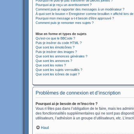
Pourquoi ne puis-je pas transférer de pièces jointes ?
Pourquoi ai-je reçu un avertissement ?
Comment puis-je rapporter des messages à un modérateur ?
À quoi sert le bouton « Enregistrer comme brouillon » affiché lors de 
Pourquoi mon message a-t-il besoin d’être approuvé ?
Comment puis-je remonter mes sujets ?
Mise en forme et types de sujets
Qu’est-ce que le BBCode ?
Puis-je insérer du code HTML ?
Que sont les émoticônes ?
Puis-je insérer des images ?
Que sont les annonces générales ?
Que sont les annonces ?
Que sont les notes ?
Que sont les sujets verrouillés ?
Que sont les icônes de sujet ?
Problèmes de connexion et d’inscription
Pourquoi ai-je besoin de m’inscrire ?
Vous n’êtes pas dans l’obligation de le faire, mais les admin
des fonctionnalités supplémentaires qui ne sont pas disponible
utilisateurs, l’adhésion à un groupe d’utilisateurs, etc. L’in
Haut