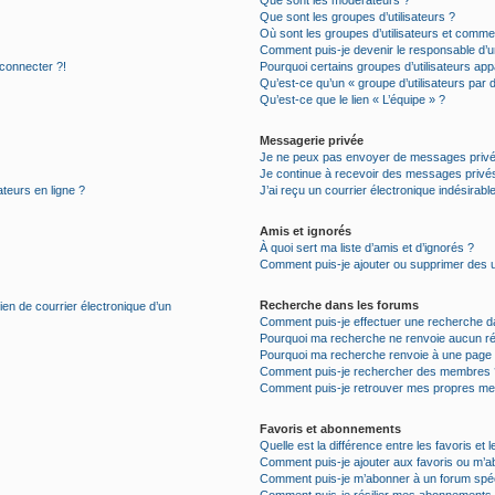
Que sont les modérateurs ?
Que sont les groupes d’utilisateurs ?
Où sont les groupes d’utilisateurs et commen
Comment puis-je devenir le responsable d’un
 connecter ?!
Pourquoi certains groupes d’utilisateurs app
Qu’est-ce qu’un « groupe d’utilisateurs par 
Qu’est-ce que le lien « L’équipe » ?
Messagerie privée
Je ne peux pas envoyer de messages privé
Je continue à recevoir des messages privés 
ateurs en ligne ?
J’ai reçu un courrier électronique indésirabl
Amis et ignorés
À quoi sert ma liste d’amis et d’ignorés ?
Comment puis-je ajouter ou supprimer des uti
Recherche dans les forums
ien de courrier électronique d’un
Comment puis-je effectuer une recherche d
Pourquoi ma recherche ne renvoie aucun ré
Pourquoi ma recherche renvoie à une page 
Comment puis-je rechercher des membres 
Comment puis-je retrouver mes propres me
Favoris et abonnements
Quelle est la différence entre les favoris e
Comment puis-je ajouter aux favoris ou m’ab
Comment puis-je m’abonner à un forum spéc