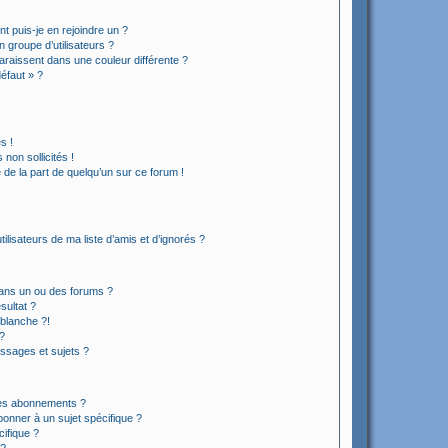
t puis-je en rejoindre un ?
 groupe d’utilisateurs ?
araissent dans une couleur différente ?
défaut » ?
s !
non sollicités !
e de la part de quelqu’un sur ce forum !
lisateurs de ma liste d’amis et d’ignorés ?
ans un ou des forums ?
sultat ?
blanche ?!
?
ssages et sujets ?
t les abonnements ?
onner à un sujet spécifique ?
ifique ?