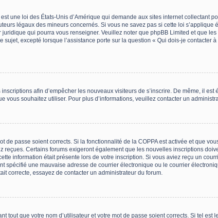
est une loi des États-Unis d’Amérique qui demande aux sites internet collectant p
teurs légaux des mineurs concernés. Si vous ne savez pas si cette loi s’applique
r juridique qui pourra vous renseigner. Veuillez noter que phpBB Limited et que le
e sujet, excepté lorsque l’assistance porte sur la question « Qui dois-je contacter
es inscriptions afin d’empêcher les nouveaux visiteurs de s’inscrire. De même, il es
 que vous souhaitez utiliser. Pour plus d’informations, veuillez contacter un administr
 mot de passe soient corrects. Si la fonctionnalité de la COPPA est activée et que v
vez reçues. Certains forums exigeront également que les nouvelles inscriptions doiv
tte information était présente lors de votre inscription. Si vous aviez reçu un courr
spécifié une mauvaise adresse de courrier électronique ou le courrier électronique 
ait correcte, essayez de contacter un administrateur du forum.
 tout que votre nom d’utilisateur et votre mot de passe soient corrects. Si tel est 