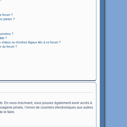
 ?
ce forum ?
s jointes ?
cussions ?
ible ?
 d’abus ou d’ordres légaux liés à ce forum ?
r du forum ?
rits. En vous inscrivant, vous pouvez également avoir accès à
essagerie privée, l’envoi de courriers électroniques aux autres
e le faire.