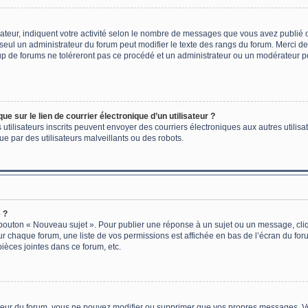
ateur, indiquent votre activité selon le nombre de messages que vous avez publié ou
 seul un administrateur du forum peut modifier le texte des rangs du forum. Merci 
p de forums ne toléreront pas ce procédé et un administrateur ou un modérateur p
e sur le lien de courrier électronique d’un utilisateur ?
les utilisateurs inscrits peuvent envoyer des courriers électroniques aux autres uti
e par des utilisateurs malveillants ou des robots.
 ?
 bouton « Nouveau sujet ». Pour publier une réponse à un sujet ou un message, cli
ur chaque forum, une liste de vos permissions est affichée en bas de l’écran du fo
ièces jointes dans ce forum, etc.
eur du forum, vous ne pouvez modifier ou supprimer que vos propres messages. V