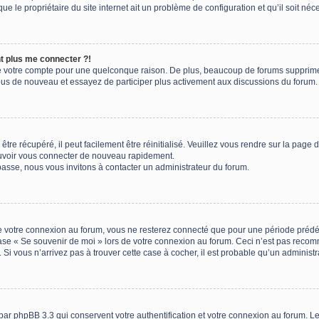
e le propriétaire du site internet ait un problème de configuration et qu’il soit néce
nt plus me connecter ?!
mé votre compte pour une quelconque raison. De plus, beaucoup de forums suppriment 
z-vous de nouveau et essayez de participer plus activement aux discussions du forum.
re récupéré, il peut facilement être réinitialisé. Veuillez vous rendre sur la page
ouvoir vous connecter de nouveau rapidement.
passe, nous vous invitons à contacter un administrateur du forum.
 votre connexion au forum, vous ne resterez connecté que pour une période prédéfin
 case « Se souvenir de moi » lors de votre connexion au forum. Ceci n’est pas rec
 Si vous n’arrivez pas à trouver cette case à cocher, il est probable qu’un administr
par phpBB 3.3 qui conservent votre authentification et votre connexion au forum. Le