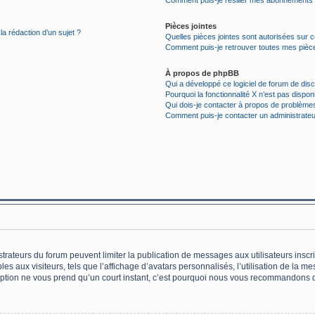
Comment puis-je résilier mes abonnements
Pièces jointes
la rédaction d’un sujet ?
Quelles pièces jointes sont autorisées sur 
Comment puis-je retrouver toutes mes pièce
À propos de phpBB
Qui a développé ce logiciel de forum de dis
Pourquoi la fonctionnalité X n’est pas dispon
Qui dois-je contacter à propos de problèmes
Comment puis-je contacter un administrateu
istrateurs du forum peuvent limiter la publication de messages aux utilisateurs insc
s aux visiteurs, tels que l’affichage d’avatars personnalisés, l’utilisation de la m
scription ne vous prend qu’un court instant, c’est pourquoi nous vous recommandons d