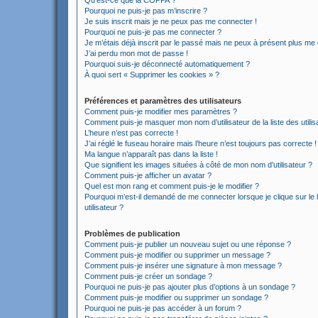
Qu’est-ce que la COPPA ?
Pourquoi ne puis-je pas m’inscrire ?
Je suis inscrit mais je ne peux pas me connecter !
Pourquoi ne puis-je pas me connecter ?
Je m’étais déjà inscrit par le passé mais ne peux à présent plus me
J’ai perdu mon mot de passe !
Pourquoi suis-je déconnecté automatiquement ?
À quoi sert « Supprimer les cookies » ?
Préférences et paramètres des utilisateurs
Comment puis-je modifier mes paramètres ?
Comment puis-je masquer mon nom d’utilisateur de la liste des utilis
L’heure n’est pas correcte !
J’ai réglé le fuseau horaire mais l’heure n’est toujours pas correcte !
Ma langue n’apparaît pas dans la liste !
Que signifient les images situées à côté de mon nom d’utilisateur ?
Comment puis-je afficher un avatar ?
Quel est mon rang et comment puis-je le modifier ?
Pourquoi m’est-il demandé de me connecter lorsque je clique sur le l
utilisateur ?
Problèmes de publication
Comment puis-je publier un nouveau sujet ou une réponse ?
Comment puis-je modifier ou supprimer un message ?
Comment puis-je insérer une signature à mon message ?
Comment puis-je créer un sondage ?
Pourquoi ne puis-je pas ajouter plus d’options à un sondage ?
Comment puis-je modifier ou supprimer un sondage ?
Pourquoi ne puis-je pas accéder à un forum ?