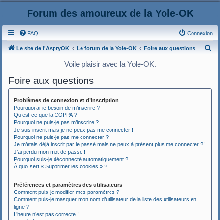
Forum des amoureux de la Yole-OK
FAQ
Connexion
R
Le site de l'AspryOK
Le forum de la Yole-OK
Foire aux questions
e
Voile plaisir avec la Yole-OK.
c
Foire aux questions
h
e
Problèmes de connexion et d’inscription
r
Pourquoi ai-je besoin de m’inscrire ?
Qu’est-ce que la COPPA ?
c
Pourquoi ne puis-je pas m’inscrire ?
Je suis inscrit mais je ne peux pas me connecter !
h
Pourquoi ne puis-je pas me connecter ?
e
Je m’étais déjà inscrit par le passé mais ne peux à présent plus me connecter ?!
J’ai perdu mon mot de passe !
r
Pourquoi suis-je déconnecté automatiquement ?
À quoi sert « Supprimer les cookies » ?
Préférences et paramètres des utilisateurs
Comment puis-je modifier mes paramètres ?
Comment puis-je masquer mon nom d’utilisateur de la liste des utilisateurs en
ligne ?
L’heure n’est pas correcte !