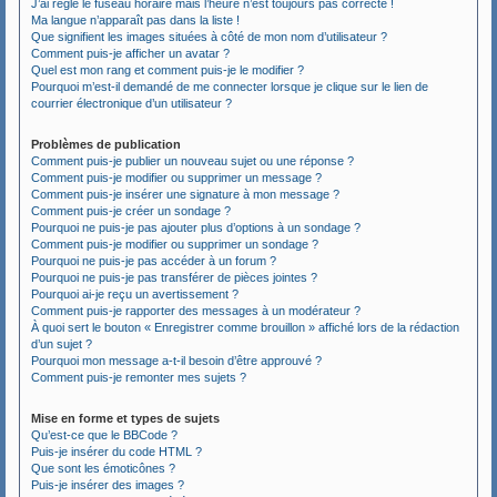
J’ai réglé le fuseau horaire mais l’heure n’est toujours pas correcte !
Ma langue n’apparaît pas dans la liste !
Que signifient les images situées à côté de mon nom d’utilisateur ?
Comment puis-je afficher un avatar ?
Quel est mon rang et comment puis-je le modifier ?
Pourquoi m’est-il demandé de me connecter lorsque je clique sur le lien de
courrier électronique d’un utilisateur ?
Problèmes de publication
Comment puis-je publier un nouveau sujet ou une réponse ?
Comment puis-je modifier ou supprimer un message ?
Comment puis-je insérer une signature à mon message ?
Comment puis-je créer un sondage ?
Pourquoi ne puis-je pas ajouter plus d’options à un sondage ?
Comment puis-je modifier ou supprimer un sondage ?
Pourquoi ne puis-je pas accéder à un forum ?
Pourquoi ne puis-je pas transférer de pièces jointes ?
Pourquoi ai-je reçu un avertissement ?
Comment puis-je rapporter des messages à un modérateur ?
À quoi sert le bouton « Enregistrer comme brouillon » affiché lors de la rédaction
d’un sujet ?
Pourquoi mon message a-t-il besoin d’être approuvé ?
Comment puis-je remonter mes sujets ?
Mise en forme et types de sujets
Qu’est-ce que le BBCode ?
Puis-je insérer du code HTML ?
Que sont les émoticônes ?
Puis-je insérer des images ?