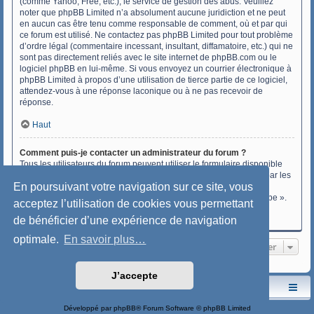
(comme Yahoo, Free, etc.), le service de gestion des abus. Veuillez
noter que phpBB Limited n’a absolument aucune juridiction et ne peut
en aucun cas être tenu comme responsable de comment, où et par qui
ce forum est utilisé. Ne contactez pas phpBB Limited pour tout problème
d’ordre légal (commentaire incessant, insultant, diffamatoire, etc.) qui ne
sont pas directement reliés avec le site internet de phpBB.com ou le
logiciel phpBB en lui-même. Si vous envoyez un courrier électronique à
phpBB Limited à propos d’une utilisation de tierce partie de ce logiciel,
attendez-vous à une réponse laconique ou à ne pas recevoir de
réponse.
Haut
Comment puis-je contacter un administrateur du forum ?
Tous les utilisateurs du forum peuvent utiliser le formulaire disponible
sur le lien « Nous contacter » si cette fonctionnalité a été activée par les
En poursuivant votre navigation sur ce site, vous
administrateurs du forum.
Les membres du forum peuvent également utiliser le lien « L’équipe ».
acceptez l’utilisation de cookies vous permettant
de bénéficier d’une expérience de navigation
Haut
optimale.
En savoir plus…
Aller
J’accepte
Le site de l'AspryOK
Le forum de la Yole-OK
Développé par
phpBB
® Forum Software © phpBB Limited