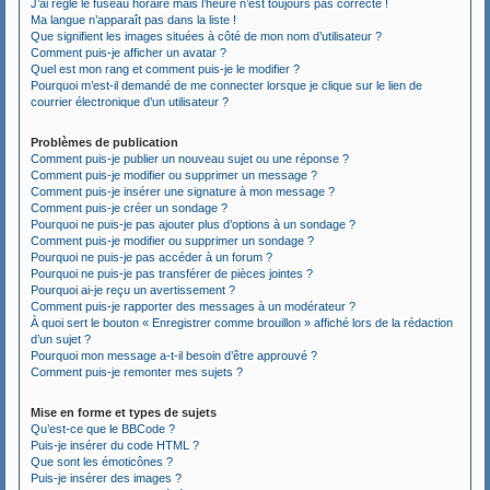
J’ai réglé le fuseau horaire mais l’heure n’est toujours pas correcte !
Ma langue n’apparaît pas dans la liste !
Que signifient les images situées à côté de mon nom d’utilisateur ?
Comment puis-je afficher un avatar ?
Quel est mon rang et comment puis-je le modifier ?
Pourquoi m’est-il demandé de me connecter lorsque je clique sur le lien de
courrier électronique d’un utilisateur ?
Problèmes de publication
Comment puis-je publier un nouveau sujet ou une réponse ?
Comment puis-je modifier ou supprimer un message ?
Comment puis-je insérer une signature à mon message ?
Comment puis-je créer un sondage ?
Pourquoi ne puis-je pas ajouter plus d’options à un sondage ?
Comment puis-je modifier ou supprimer un sondage ?
Pourquoi ne puis-je pas accéder à un forum ?
Pourquoi ne puis-je pas transférer de pièces jointes ?
Pourquoi ai-je reçu un avertissement ?
Comment puis-je rapporter des messages à un modérateur ?
À quoi sert le bouton « Enregistrer comme brouillon » affiché lors de la rédaction
d’un sujet ?
Pourquoi mon message a-t-il besoin d’être approuvé ?
Comment puis-je remonter mes sujets ?
Mise en forme et types de sujets
Qu’est-ce que le BBCode ?
Puis-je insérer du code HTML ?
Que sont les émoticônes ?
Puis-je insérer des images ?