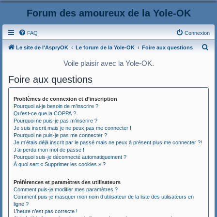
Forum des amoureux de la Yole-OK
FAQ
Connexion
R
Le site de l'AspryOK
Le forum de la Yole-OK
Foire aux questions
e
Voile plaisir avec la Yole-OK.
c
Foire aux questions
h
e
Problèmes de connexion et d’inscription
r
Pourquoi ai-je besoin de m’inscrire ?
Qu’est-ce que la COPPA ?
c
Pourquoi ne puis-je pas m’inscrire ?
Je suis inscrit mais je ne peux pas me connecter !
h
Pourquoi ne puis-je pas me connecter ?
e
Je m’étais déjà inscrit par le passé mais ne peux à présent plus me connecter ?!
J’ai perdu mon mot de passe !
r
Pourquoi suis-je déconnecté automatiquement ?
À quoi sert « Supprimer les cookies » ?
Préférences et paramètres des utilisateurs
Comment puis-je modifier mes paramètres ?
Comment puis-je masquer mon nom d’utilisateur de la liste des utilisateurs en
ligne ?
L’heure n’est pas correcte !