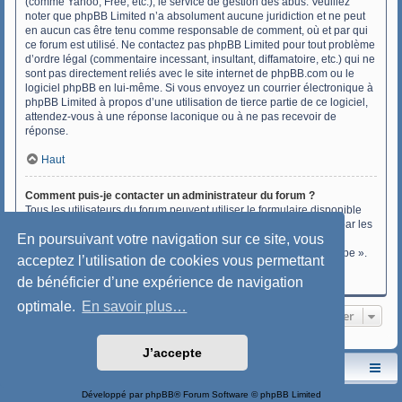
(comme Yahoo, Free, etc.), le service de gestion des abus. Veuillez
noter que phpBB Limited n’a absolument aucune juridiction et ne peut
en aucun cas être tenu comme responsable de comment, où et par qui
ce forum est utilisé. Ne contactez pas phpBB Limited pour tout problème
d’ordre légal (commentaire incessant, insultant, diffamatoire, etc.) qui ne
sont pas directement reliés avec le site internet de phpBB.com ou le
logiciel phpBB en lui-même. Si vous envoyez un courrier électronique à
phpBB Limited à propos d’une utilisation de tierce partie de ce logiciel,
attendez-vous à une réponse laconique ou à ne pas recevoir de
réponse.
Haut
Comment puis-je contacter un administrateur du forum ?
Tous les utilisateurs du forum peuvent utiliser le formulaire disponible
sur le lien « Nous contacter » si cette fonctionnalité a été activée par les
En poursuivant votre navigation sur ce site, vous
administrateurs du forum.
Les membres du forum peuvent également utiliser le lien « L’équipe ».
acceptez l’utilisation de cookies vous permettant
de bénéficier d’une expérience de navigation
Haut
optimale.
En savoir plus…
Aller
J’accepte
Le site de l'AspryOK
Le forum de la Yole-OK
Développé par
phpBB
® Forum Software © phpBB Limited