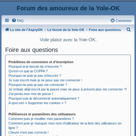
Forum des amoureux de la Yole-OK
FAQ
Connexion
R
Le site de l'AspryOK
Le forum de la Yole-OK
Foire aux questions
e
Voile plaisir avec la Yole-OK.
c
Foire aux questions
h
e
Problèmes de connexion et d’inscription
r
Pourquoi ai-je besoin de m’inscrire ?
Qu’est-ce que la COPPA ?
c
Pourquoi ne puis-je pas m’inscrire ?
Je suis inscrit mais je ne peux pas me connecter !
h
Pourquoi ne puis-je pas me connecter ?
e
Je m’étais déjà inscrit par le passé mais ne peux à présent plus me connecter ?!
J’ai perdu mon mot de passe !
r
Pourquoi suis-je déconnecté automatiquement ?
À quoi sert « Supprimer les cookies » ?
Préférences et paramètres des utilisateurs
Comment puis-je modifier mes paramètres ?
Comment puis-je masquer mon nom d’utilisateur de la liste des utilisateurs en
ligne ?
L’heure n’est pas correcte !