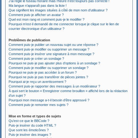
J’ai réglé le fuseau horaire mais l’heure n’est toujours pas correcte !
Ma langue n’apparaît pas dans la liste !
Que signifient les images situées à côté de mon nom d’utilisateur ?
Comment puis-je afficher un avatar ?
Quel est mon rang et comment puis-je le modifier ?
Pourquoi m’est-il demandé de me connecter lorsque je clique sur le lien de
courrier électronique d’un utilisateur ?
Problèmes de publication
Comment puis-je publier un nouveau sujet ou une réponse ?
Comment puis-je modifier ou supprimer un message ?
Comment puis-je insérer une signature à mon message ?
Comment puis-je créer un sondage ?
Pourquoi ne puis-je pas ajouter plus d’options à un sondage ?
Comment puis-je modifier ou supprimer un sondage ?
Pourquoi ne puis-je pas accéder à un forum ?
Pourquoi ne puis-je pas transférer de pièces jointes ?
Pourquoi ai-je reçu un avertissement ?
Comment puis-je rapporter des messages à un modérateur ?
À quoi sert le bouton « Enregistrer comme brouillon » affiché lors de la rédaction
d’un sujet ?
Pourquoi mon message a-t-il besoin d’être approuvé ?
Comment puis-je remonter mes sujets ?
Mise en forme et types de sujets
Qu’est-ce que le BBCode ?
Puis-je insérer du code HTML ?
Que sont les émoticônes ?
Puis-je insérer des images ?