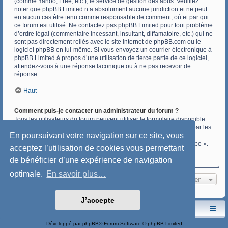
(comme Yahoo, Free, etc.), le service de gestion des abus. Veuillez
noter que phpBB Limited n’a absolument aucune juridiction et ne peut
en aucun cas être tenu comme responsable de comment, où et par qui
ce forum est utilisé. Ne contactez pas phpBB Limited pour tout problème
d’ordre légal (commentaire incessant, insultant, diffamatoire, etc.) qui ne
sont pas directement reliés avec le site internet de phpBB.com ou le
logiciel phpBB en lui-même. Si vous envoyez un courrier électronique à
phpBB Limited à propos d’une utilisation de tierce partie de ce logiciel,
attendez-vous à une réponse laconique ou à ne pas recevoir de
réponse.
Haut
Comment puis-je contacter un administrateur du forum ?
Tous les utilisateurs du forum peuvent utiliser le formulaire disponible
sur le lien « Nous contacter » si cette fonctionnalité a été activée par les
En poursuivant votre navigation sur ce site, vous
administrateurs du forum.
Les membres du forum peuvent également utiliser le lien « L’équipe ».
acceptez l’utilisation de cookies vous permettant
de bénéficier d’une expérience de navigation
Haut
optimale.
En savoir plus…
Aller
J’accepte
Le site de l'AspryOK
Le forum de la Yole-OK
Développé par
phpBB
® Forum Software © phpBB Limited